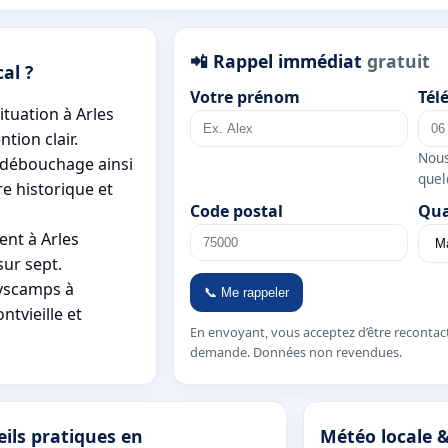
📲 Rappel immédiat
gratuit
al ?
Votre prénom
Tél
ituation à Arles
tion clair.
Nous
 débouchage ainsi
quel
re historique et
Code postal
Qua
ent à Arles
sur sept.
lyscamps à
📞 Me rappeler
ntvieille et
En envoyant, vous acceptez d’être recontac
demande. Données non revendues.
ils pratiques en
Météo locale 