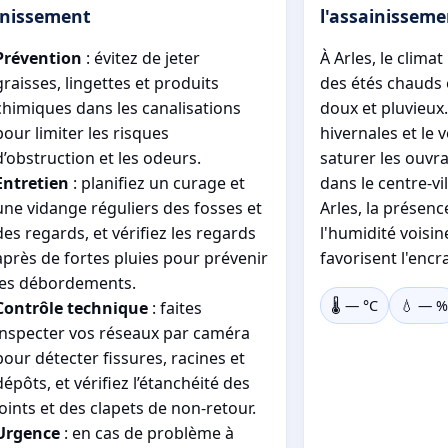
inissement
l'assainisseme
Prévention
: évitez de jeter
À Arles, le clim
graisses, lingettes et produits
des étés chauds e
chimiques dans les canalisations
doux et pluvieux.
pour limiter les risques
hivernales et le 
d’obstruction et les odeurs.
saturer les ouvr
Entretien
: planifiez un curage et
dans le centre-vil
une vidange réguliers des fosses et
Arles, la présenc
des regards, et vérifiez les regards
l'humidité voisi
après de fortes pluies pour prévenir
favorisent l'enc
les débordements.
🌡️
—
°C
💧
—
%
Contrôle technique
: faites
inspecter vos réseaux par caméra
pour détecter fissures, racines et
dépôts, et vérifiez l’étanchéité des
joints et des clapets de non-retour.
Urgence
: en cas de problème à