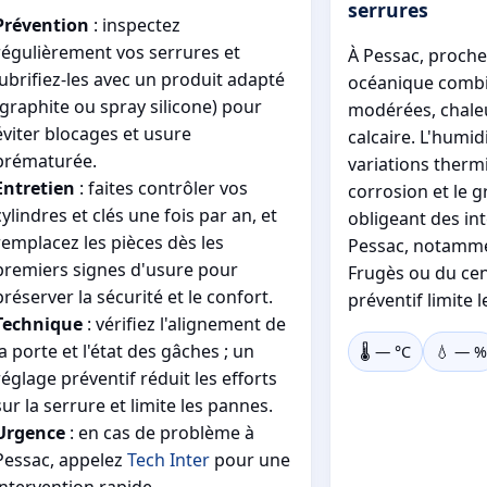
serrures
Prévention
: inspectez
régulièrement vos serrures et
À Pessac, proche
lubrifiez-les avec un produit adapté
océanique combi
(graphite ou spray silicone) pour
modérées, chaleu
éviter blocages et usure
calcaire. L'humid
prématurée.
variations therm
Entretien
: faites contrôler vos
corrosion et le 
cylindres et clés une fois par an, et
obligeant des int
remplacez les pièces dès les
Pessac, notammen
premiers signes d'usure pour
Frugès ou du cent
préserver la sécurité et le confort.
préventif limite 
Technique
: vérifiez l'alignement de
la porte et l'état des gâches ; un
🌡️
—
°C
💧
—
%
réglage préventif réduit les efforts
sur la serrure et limite les pannes.
Urgence
: en cas de problème à
Pessac, appelez
Tech Inter
pour une
intervention rapide.