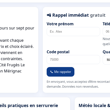
📲 Rappel immédiat
gratuit
Votre prénom
Tél
jours sur sept pour
Nous
 avant chaque
quel
x et choix éclairé.
Code postal
Qua
rviennent en
 contraintes.
ité Frugès Le
nan Mérignac
📞 Me rappeler
En envoyant, vous acceptez d’être recontac
demande. Données non revendues.
ils pratiques en serrurerie
Météo locale &