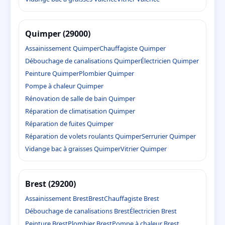
Quimper (29000)
Assainissement Quimper
Chauffagiste Quimper
Débouchage de canalisations Quimper
Électricien Quimper
Peinture Quimper
Plombier Quimper
Pompe à chaleur Quimper
Rénovation de salle de bain Quimper
Réparation de climatisation Quimper
Réparation de fuites Quimper
Réparation de volets roulants Quimper
Serrurier Quimper
Vidange bac à graisses Quimper
Vitrier Quimper
Brest (29200)
Assainissement Brest
Brest
Chauffagiste Brest
Débouchage de canalisations Brest
Électricien Brest
Peinture Brest
Plombier Brest
Pompe à chaleur Brest