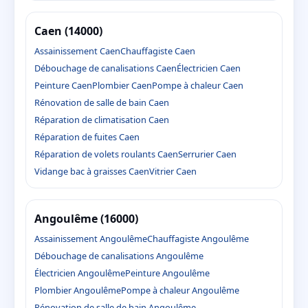
Caen (14000)
Assainissement Caen
Chauffagiste Caen
Débouchage de canalisations Caen
Électricien Caen
Peinture Caen
Plombier Caen
Pompe à chaleur Caen
Rénovation de salle de bain Caen
Réparation de climatisation Caen
Réparation de fuites Caen
Réparation de volets roulants Caen
Serrurier Caen
Vidange bac à graisses Caen
Vitrier Caen
Angoulême (16000)
Assainissement Angoulême
Chauffagiste Angoulême
Débouchage de canalisations Angoulême
Électricien Angoulême
Peinture Angoulême
Plombier Angoulême
Pompe à chaleur Angoulême
Rénovation de salle de bain Angoulême