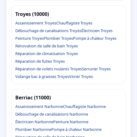
Troyes (10000)
Assainissement Troyes
Chauffagiste Troyes
Débouchage de canalisations Troyes
Électricien Troyes
Peinture Troyes
Plombier Troyes
Pompe à chaleur Troyes
Rénovation de salle de bain Troyes
Réparation de climatisation Troyes
Réparation de fuites Troyes
Réparation de volets roulants Troyes
Serrurier Troyes
Vidange bac à graisses Troyes
Vitrier Troyes
Berriac (11000)
Assainissement Narbonne
Chauffagiste Narbonne
Débouchage de canalisations Narbonne
Électricien Narbonne
Peinture Narbonne
Plombier Narbonne
Pompe à chaleur Narbonne