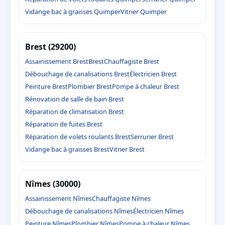
Vidange bac à graisses Quimper
Vitrier Quimper
Brest (29200)
Assainissement Brest
Brest
Chauffagiste Brest
Débouchage de canalisations Brest
Électricien Brest
Peinture Brest
Plombier Brest
Pompe à chaleur Brest
Rénovation de salle de bain Brest
Réparation de climatisation Brest
Réparation de fuites Brest
Réparation de volets roulants Brest
Serrurier Brest
Vidange bac à graisses Brest
Vitrier Brest
Nîmes (30000)
Assainissement Nîmes
Chauffagiste Nîmes
Débouchage de canalisations Nîmes
Électricien Nîmes
Peinture Nîmes
Plombier Nîmes
Pompe à chaleur Nîmes