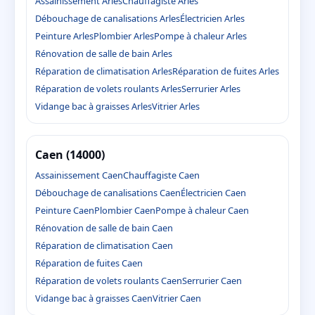
Assainissement Arles
Chauffagiste Arles
Débouchage de canalisations Arles
Électricien Arles
Peinture Arles
Plombier Arles
Pompe à chaleur Arles
Rénovation de salle de bain Arles
Réparation de climatisation Arles
Réparation de fuites Arles
Réparation de volets roulants Arles
Serrurier Arles
Vidange bac à graisses Arles
Vitrier Arles
Caen (14000)
Assainissement Caen
Chauffagiste Caen
Débouchage de canalisations Caen
Électricien Caen
Peinture Caen
Plombier Caen
Pompe à chaleur Caen
Rénovation de salle de bain Caen
Réparation de climatisation Caen
Réparation de fuites Caen
Réparation de volets roulants Caen
Serrurier Caen
Vidange bac à graisses Caen
Vitrier Caen