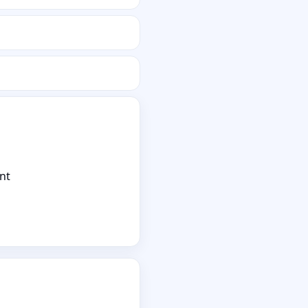
nt
Le technicie