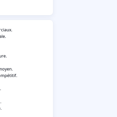
rciaux.
le.
ure.
 moyen.
mpétitif.
.
.
.