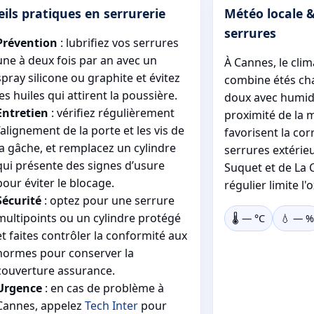
ils pratiques en serrurerie
Météo locale &
serrures
Prévention
: lubrifiez vos serrures
une à deux fois par an avec un
À Cannes, le cli
spray silicone ou graphite et évitez
combine étés cha
les huiles qui attirent la poussière.
doux avec humidi
Entretien
: vérifiez régulièrement
proximité de la 
l’alignement de la porte et les vis de
favorisent la cor
la gâche, et remplacez un cylindre
serrures extérie
qui présente des signes d’usure
Suquet et de La C
pour éviter le blocage.
régulier limite l
Sécurité
: optez pour une serrure
multipoints ou un cylindre protégé
🌡️
—
°C
💧
—
%
et faites contrôler la conformité aux
normes pour conserver la
couverture assurance.
Urgence
: en cas de problème à
Cannes, appelez
Tech Inter
pour