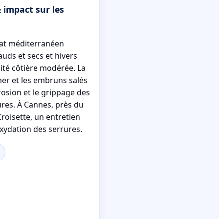
 impact sur les
mat méditerranéen
uds et secs et hivers
té côtière modérée. La
mer et les embruns salés
rosion et le grippage des
ures. À Cannes, près du
roisette, un entretien
'oxydation des serrures.