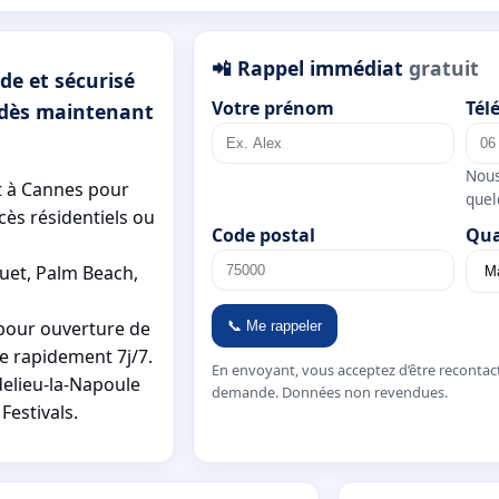
📲 Rappel immédiat
gratuit
de et sécurisé
Votre prénom
Tél
s dès maintenant
Nous
t à Cannes pour
quel
cès résidentiels ou
Code postal
Qua
uet, Palm Beach,
pour ouverture de
📞 Me rappeler
 rapidement 7j/7.
En envoyant, vous acceptez d’être recontac
elieu-la-Napoule
demande. Données non revendues.
Festivals.