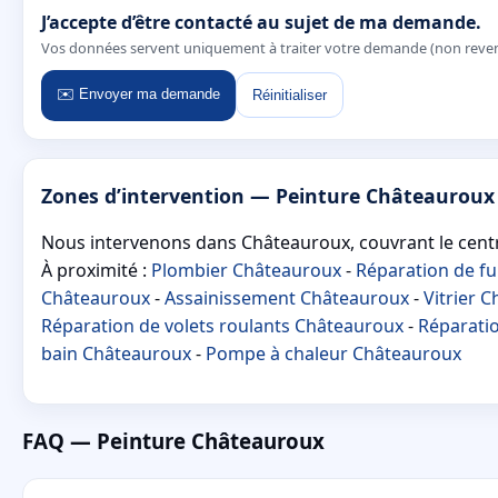
J’accepte d’être contacté au sujet de ma demande.
Vos données servent uniquement à traiter votre demande (non reve
✉️ Envoyer ma demande
Réinitialiser
Zones d’intervention — Peinture Châteauroux
Nous intervenons dans Châteauroux, couvrant le centre
À proximité :
Plombier Châteauroux
-
Réparation de fu
Châteauroux
-
Assainissement Châteauroux
-
Vitrier 
Réparation de volets roulants Châteauroux
-
Réparatio
bain Châteauroux
-
Pompe à chaleur Châteauroux
FAQ — Peinture Châteauroux