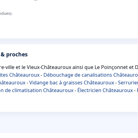
ndues).
 & proches
-ville et le Vieux-Châteauroux ainsi que Le Poinçonnet et 
ites Châteauroux
-
Débouchage de canalisations Châteaur
Châteauroux
-
Vidange bac à graisses Châteauroux
-
Serruri
n de climatisation Châteauroux
-
Électricien Châteauroux
-