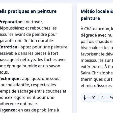
ils pratiques en peinture
Météo locale &
peinture
Préparation
: nettoyez,
dépoussiérez et rebouchez les
À Châteauroux, l
fissures avant de peindre pour
dégradé avec hu
garantir une finition durable.
parfois chauds et
Entretien
: optez pour une peinture
hivernale et les 
lessivable dans les pièces à fort
favorisent le dé
passage et nettoyez les taches avec
moisissures sur 
une éponge humide et un savon
extérieures. À Ch
doux.
Saint-Christophe 
Technique
: appliquez une sous-
thermiques qui f
couche adaptée, respectez les
et microfissures 
temps de séchage entre couches et
poncez légèrement pour une
🌡️
—
°C
💧
—
%
adhérence optimale.
Urgence
: en cas de problème à