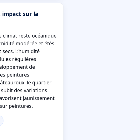
 impact sur la
e climat reste océanique
midité modérée et étés
 secs. L’humidité
pluies régulières
veloppement de
les peintures
âteauroux, le quartier
subit des variations
avorisent jaunissement
sur peintures.