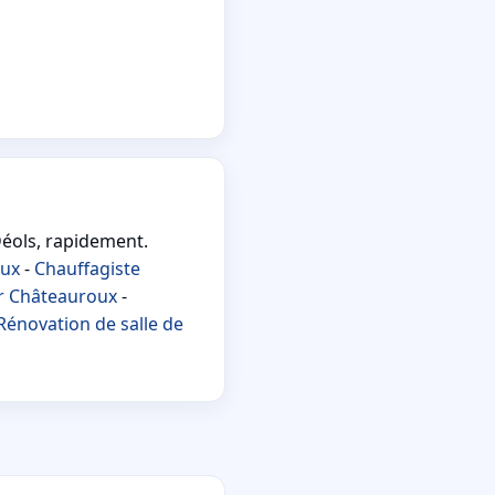
Déols, rapidement.
oux
-
Chauffagiste
er Châteauroux
-
Rénovation de salle de