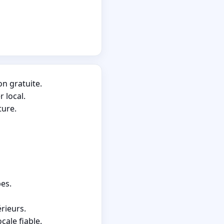
n gratuite.
 local.
ture.
pes.
rieurs.
cale fiable.