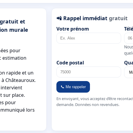
📲 Rappel immédiat
gratuit
gratuit et
Votre prénom
Tél
tion murale
Nous
nées pour
quel
c estimation
Code postal
Qua
on rapide et un
e à Châteauroux.
intervient
📞 Me rappeler
t sur place.
En envoyant, vous acceptez d’être recontac
tes pour
demande. Données non revendues.
communiqué lors