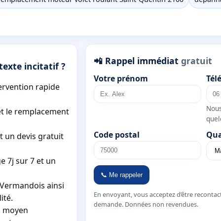
📲 Rappel immédiat
gratuit
exte incitatif ?
Votre prénom
Tél
ervention rapide
Nous
 et le remplacement
quel
Code postal
Qua
t un devis gratuit
 7j sur 7 et un
📞 Me rappeler
-Vermandois ainsi
En envoyant, vous acceptez d’être recontac
ité.
demande. Données non revendues.
ai moyen