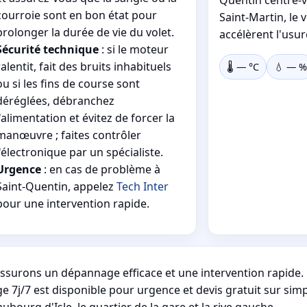
courroie sont en bon état pour
Saint-Martin, le 
prolonger la durée de vie du volet.
accélèrent l'usu
Sécurité technique
: si le moteur
ralentit, fait des bruits inhabituels
🌡️
—
°C
💧
—
%
ou si les fins de course sont
déréglées, débranchez
l'alimentation et évitez de forcer la
manœuvre ; faites contrôler
l'électronique par un spécialiste.
Urgence
: en cas de problème à
Saint-Quentin, appelez
Tech Inter
pour une intervention rapide.
assurons un dépannage efficace et une intervention rapide.
 7j/7 est disponible pour urgence et devis gratuit sur simp
ubourg d'Isle, le quartier de la gare et la rive gauche.