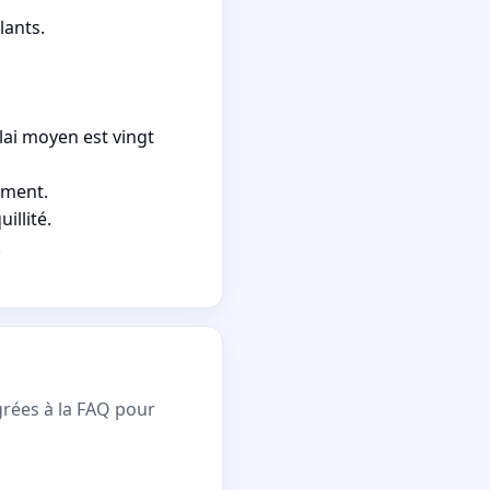
lants.
lai moyen est vingt
ement.
illité.
.
grées à la FAQ pour