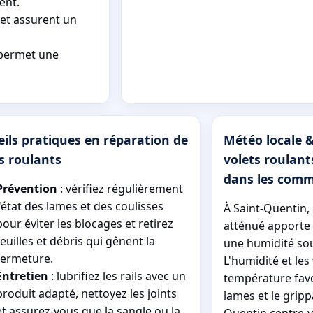
ent.
 et assurent un
t permet une
ils pratiques en réparation de
Météo locale &
s roulants
volets roulant
dans les comm
Prévention
: vérifiez régulièrement
l'état des lames et des coulisses
À Saint-Quentin,
pour éviter les blocages et retirez
atténué apporte 
feuilles et débris qui gênent la
une humidité sou
fermeture.
L'humidité et les
Entretien
: lubrifiez les rails avec un
température favo
produit adapté, nettoyez les joints
lames et le gripp
et assurez-vous que la sangle ou la
Quentin centre-vi