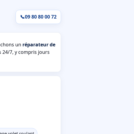
📞
09 80 80 00 72
êchons un
réparateur de
s 24/7, y compris jours
ge volet roulant