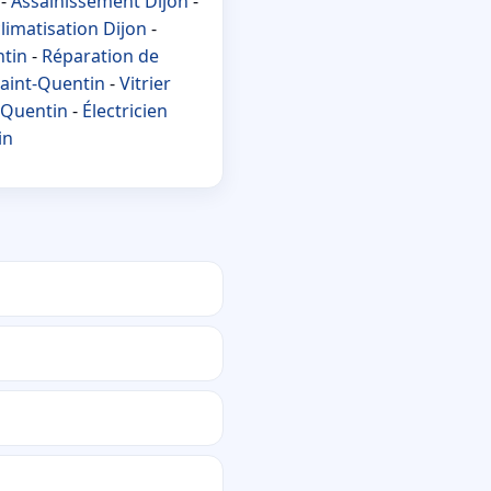
-
Assainissement Dijon
-
limatisation Dijon
-
ntin
-
Réparation de
aint-Quentin
-
Vitrier
t-Quentin
-
Électricien
in