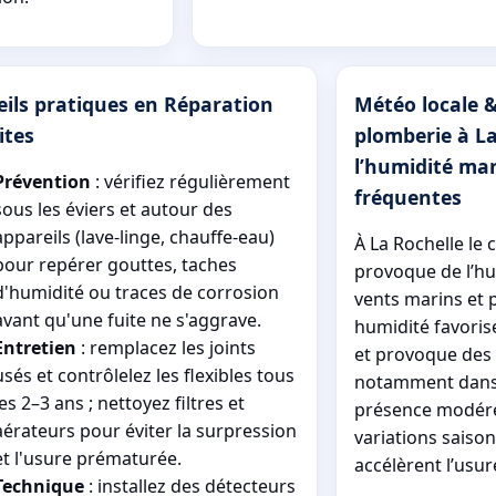
eils pratiques en Réparation
Météo locale &
ites
plomberie à La
l’humidité mar
Prévention
: vérifiez régulièrement
fréquentes
sous les éviers et autour des
appareils (lave-linge, chauffe-eau)
À La Rochelle le 
pour repérer gouttes, taches
provoque de l’hu
d'humidité ou traces de corrosion
vents marins et p
avant qu'une fuite ne s'aggrave.
humidité favoris
Entretien
: remplacez les joints
et provoque des 
usés et contrôlelez les flexibles tous
notamment dans l
les 2–3 ans ; nettoyez filtres et
présence modérée
aérateurs pour éviter la surpression
variations saiso
et l'usure prématurée.
accélèrent l’usur
Technique
: installez des détecteurs