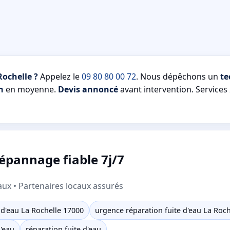
Rochelle ?
Appelez le
09 80 80 00 72
. Nous dépêchons un
te
n
en moyenne.
Devis annoncé
avant intervention. Services 
dépannage fiable 7j/7
aux • Partenaires locaux assurés
d'eau La Rochelle 17000
urgence réparation fuite d'eau La Roc
d'eau
réparation fuite d'eau