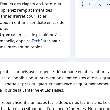
d'eau et des clapets anti-retour, et
🌡️
—
°C
💧
—
%
apprenez l'emplacement des
vannes d'arrêt pour isoler
rapidement une conduite en cas de
fuite.
Urgence
: en cas de problème à La
Rochelle, appelez
Tech Inter
pour
une intervention rapide.
et professionnels avec urgence, dépannage et intervention r
 est disponible pour interventions immédiates et devis grat
la Genette et près du quartier Saint-Nicolas quotidiennemen
 Tour de la Lanterne et Les Halles.
 bénéficient d'un accès facile depuis nos techniciens. Le 
t, adapté aux situations d'urgence fréquentes. Nous propos