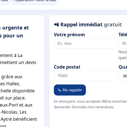
📲 Rappel immédiat
gratuit
n urgente et
Votre prénom
Tél
us pour un
Nous
dement à La
quel
remettent un devis
Code postal
Qua
t grâce aux
es Halles.
chelle disponible
📞 Me rappeler
it sur place.
En envoyant, vous acceptez d’être recontac
ieux-Port et aux
demande. Données non revendues.
-Nicolas. Les
Aytré bénéficient
ion.