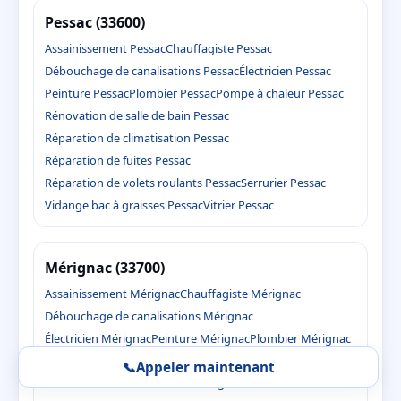
Pessac (33600)
Assainissement Pessac
Chauffagiste Pessac
Débouchage de canalisations Pessac
Électricien Pessac
Peinture Pessac
Plombier Pessac
Pompe à chaleur Pessac
Rénovation de salle de bain Pessac
Réparation de climatisation Pessac
Réparation de fuites Pessac
Réparation de volets roulants Pessac
Serrurier Pessac
Vidange bac à graisses Pessac
Vitrier Pessac
Mérignac (33700)
Assainissement Mérignac
Chauffagiste Mérignac
Débouchage de canalisations Mérignac
Électricien Mérignac
Peinture Mérignac
Plombier Mérignac
Pompe à chaleur Mérignac
📞
Appeler maintenant
Rénovation de salle de bain Mérignac