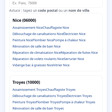
Astuce : tapez un
code postal
ou un
nom de ville
.
Nice (06000)
Assainissement Nice
Chauffagiste Nice
Débouchage de canalisations Nice
Électricien Nice
Peinture Nice
Plombier Nice
Pompe à chaleur Nice
Rénovation de salle de bain Nice
Réparation de climatisation Nice
Réparation de fuites Nice
Réparation de volets roulants Nice
Serrurier Nice
Vidange bac à graisses Nice
Vitrier Nice
Troyes (10000)
Assainissement Troyes
Chauffagiste Troyes
Débouchage de canalisations Troyes
Électricien Troyes
Peinture Troyes
Plombier Troyes
Pompe à chaleur Troyes
Rénovation de salle de bain Troyes