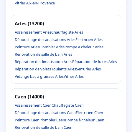
Vitrier Aix-en-Provence
Arles (13200)
Assainissement Arles
Chauffagiste Arles
Débouchage de canalisations Arles
Électricien Arles
Peinture Arles
Plombier Arles
Pompe à chaleur Arles
Rénovation de salle de bain Arles
Réparation de climatisation Arles
Réparation de fuites Arles
Réparation de volets roulants Arles
Serrurier Arles
Vidange bac à graisses Arles
Vitrier Arles
Caen (14000)
Assainissement Caen
Chauffagiste Caen
Débouchage de canalisations Caen
Électricien Caen
Peinture Caen
Plombier Caen
Pompe à chaleur Caen
Rénovation de salle de bain Caen