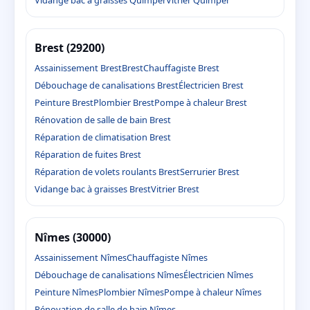
Vidange bac à graisses Quimper
Vitrier Quimper
Brest (29200)
Assainissement Brest
Brest
Chauffagiste Brest
Débouchage de canalisations Brest
Électricien Brest
Peinture Brest
Plombier Brest
Pompe à chaleur Brest
Rénovation de salle de bain Brest
Réparation de climatisation Brest
Réparation de fuites Brest
Réparation de volets roulants Brest
Serrurier Brest
Vidange bac à graisses Brest
Vitrier Brest
Nîmes (30000)
Assainissement Nîmes
Chauffagiste Nîmes
Débouchage de canalisations Nîmes
Électricien Nîmes
Peinture Nîmes
Plombier Nîmes
Pompe à chaleur Nîmes
Rénovation de salle de bain Nîmes