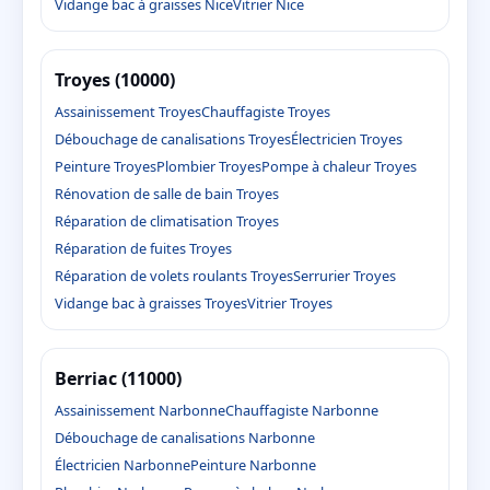
Vidange bac à graisses Nice
Vitrier Nice
Troyes (10000)
Assainissement Troyes
Chauffagiste Troyes
Débouchage de canalisations Troyes
Électricien Troyes
Peinture Troyes
Plombier Troyes
Pompe à chaleur Troyes
Rénovation de salle de bain Troyes
Réparation de climatisation Troyes
Réparation de fuites Troyes
Réparation de volets roulants Troyes
Serrurier Troyes
Vidange bac à graisses Troyes
Vitrier Troyes
Berriac (11000)
Assainissement Narbonne
Chauffagiste Narbonne
Débouchage de canalisations Narbonne
Électricien Narbonne
Peinture Narbonne