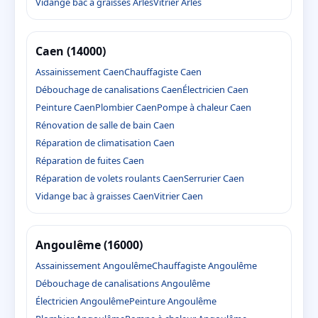
Vidange bac à graisses Arles
Vitrier Arles
Caen (14000)
Assainissement Caen
Chauffagiste Caen
Débouchage de canalisations Caen
Électricien Caen
Peinture Caen
Plombier Caen
Pompe à chaleur Caen
Rénovation de salle de bain Caen
Réparation de climatisation Caen
Réparation de fuites Caen
Réparation de volets roulants Caen
Serrurier Caen
Vidange bac à graisses Caen
Vitrier Caen
Angoulême (16000)
Assainissement Angoulême
Chauffagiste Angoulême
Débouchage de canalisations Angoulême
Électricien Angoulême
Peinture Angoulême