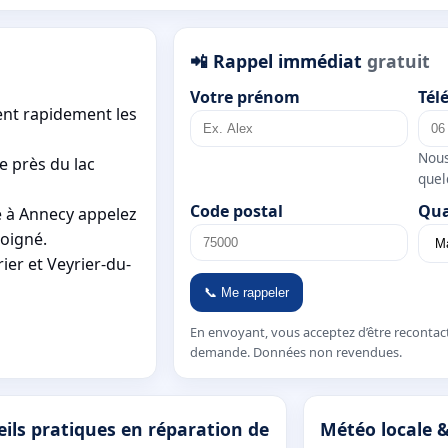
📲 Rappel immédiat
gratuit
Votre prénom
Tél
ent rapidement les
Nous
le près du lac
quel
Code postal
Qua
 à Annecy appelez
oigné.
er et Veyrier-du-
📞 Me rappeler
En envoyant, vous acceptez d’être recontac
demande. Données non revendues.
ils pratiques en réparation de
Météo locale &