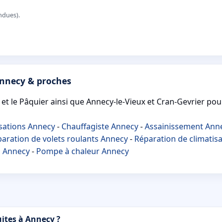
ndues).
Annecy & proches
 et le Pâquier ainsi que Annecy-le-Vieux et Cran-Gevrier pou
sations Annecy
-
Chauffagiste Annecy
-
Assainissement Ann
aration de volets roulants Annecy
-
Réparation de climatis
n Annecy
-
Pompe à chaleur Annecy
ites à Annecy ?