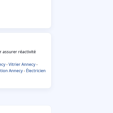
r assurer réactivité
ecy
-
Vitrier Annecy
-
ation Annecy
-
Électricien