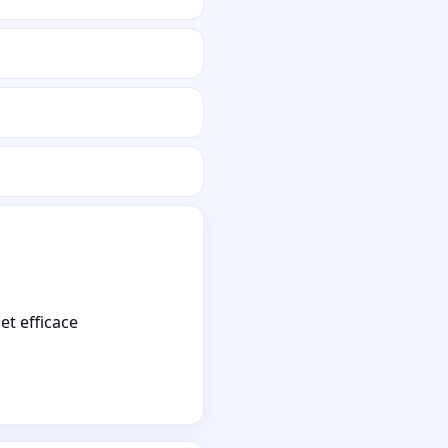
et efficace
Travail soign