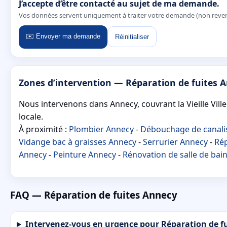
J’accepte d’être contacté au sujet de ma demande.
Vos données servent uniquement à traiter votre demande (non reve
✉️ Envoyer ma demande
Réinitialiser
Zones d’intervention — Réparation de fuites 
Nous intervenons dans Annecy, couvrant la Vieille Ville
locale.
À proximité :
Plombier Annecy
-
Débouchage de canali
Vidange bac à graisses Annecy
-
Serrurier Annecy
-
Rép
Annecy
-
Peinture Annecy
-
Rénovation de salle de bai
FAQ — Réparation de fuites Annecy
Intervenez-vous en urgence pour Réparation de fu