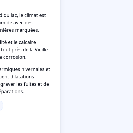
 du lac, le climat est
mide avec des
nnières marquées.
té et le calcaire
out près de la Vieille
la corrosion.
hermiques hivernales et
uent dilatations
graver les fuites et de
éparations.