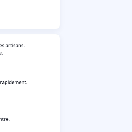
es artisans.
e.
 rapidement.
ntre.