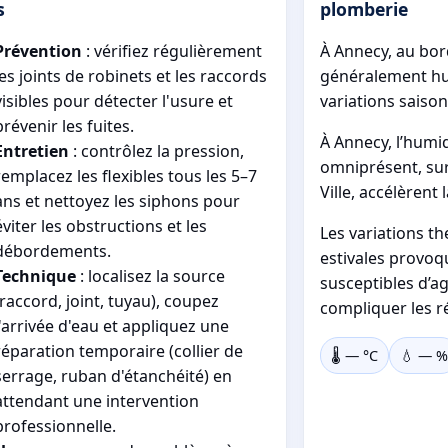
s
plomberie
Prévention
: vérifiez régulièrement
À Annecy, au bord
les joints de robinets et les raccords
généralement hu
visibles pour détecter l'usure et
variations saiso
prévenir les fuites.
À Annecy, l’humidi
Entretien
: contrôlez la pression,
omniprésent, surt
remplacez les flexibles tous les 5–7
Ville, accélèrent 
ans et nettoyez les siphons pour
éviter les obstructions et les
Les variations t
débordements.
estivales provoq
Technique
: localisez la source
susceptibles d’ag
(raccord, joint, tuyau), coupez
compliquer les r
l'arrivée d'eau et appliquez une
réparation temporaire (collier de
🌡️
—
°C
💧
—
%
serrage, ruban d'étanchéité) en
attendant une intervention
professionnelle.