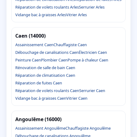
Réparation de volets roulants Arles
Serrurier Arles
Vidange bac à graisses Arles
Vitrier Arles
Caen (14000)
Assainissement Caen
Chauffagiste Caen
Débouchage de canalisations Caen
Électricien Caen
Peinture Caen
Plombier Caen
Pompe à chaleur Caen
Rénovation de salle de bain Caen
Réparation de climatisation Caen
Réparation de fuites Caen
Réparation de volets roulants Caen
Serrurier Caen
Vidange bac à graisses Caen
Vitrier Caen
Angoulême (16000)
Assainissement Angoulême
Chauffagiste Angoulême
Débouchage de canalisations Angoulême