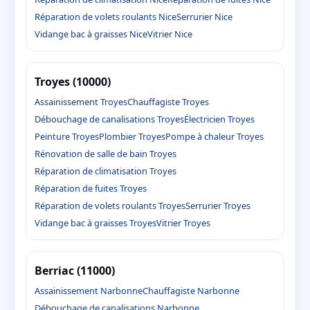
Réparation de volets roulants Nice
Serrurier Nice
Vidange bac à graisses Nice
Vitrier Nice
Troyes (10000)
Assainissement Troyes
Chauffagiste Troyes
Débouchage de canalisations Troyes
Électricien Troyes
Peinture Troyes
Plombier Troyes
Pompe à chaleur Troyes
Rénovation de salle de bain Troyes
Réparation de climatisation Troyes
Réparation de fuites Troyes
Réparation de volets roulants Troyes
Serrurier Troyes
Vidange bac à graisses Troyes
Vitrier Troyes
Berriac (11000)
Assainissement Narbonne
Chauffagiste Narbonne
Débouchage de canalisations Narbonne