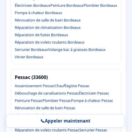
Électricien Bordeaux
Peinture Bordeaux
Plombier Bordeaux
Pompe à chaleur Bordeaux
Rénovation de salle de bain Bordeaux
Réparation de climatisation Bordeaux
Réparation de fuites Bordeaux
Réparation de volets roulants Bordeaux
Serrurier Bordeaux
Vidange bac à graisses Bordeaux
Vitrier Bordeaux
Pessac (33600)
Assainissement Pessac
Chauffagiste Pessac
Débouchage de canalisations Pessac
Électricien Pessac
Peinture Pessac
Plombier Pessac
Pompe à chaleur Pessac
Rénovation de salle de bain Pessac
Réparation de climatisation Pessac
📞
Appeler maintenant
Réparation de fuites Pessac
Réparation de volets roulants Pessac
Serrurier Pessac