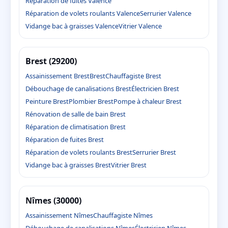
Réparation de fuites Valence
Réparation de volets roulants Valence
Serrurier Valence
Vidange bac à graisses Valence
Vitrier Valence
Brest (29200)
Assainissement Brest
Brest
Chauffagiste Brest
Débouchage de canalisations Brest
Électricien Brest
Peinture Brest
Plombier Brest
Pompe à chaleur Brest
Rénovation de salle de bain Brest
Réparation de climatisation Brest
Réparation de fuites Brest
Réparation de volets roulants Brest
Serrurier Brest
Vidange bac à graisses Brest
Vitrier Brest
Nîmes (30000)
Assainissement Nîmes
Chauffagiste Nîmes
Débouchage de canalisations Nîmes
Électricien Nîmes