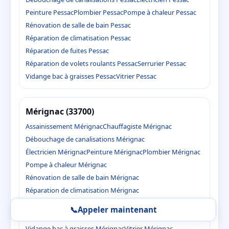
Peinture Pessac
Plombier Pessac
Pompe à chaleur Pessac
Rénovation de salle de bain Pessac
Réparation de climatisation Pessac
Réparation de fuites Pessac
Réparation de volets roulants Pessac
Serrurier Pessac
Vidange bac à graisses Pessac
Vitrier Pessac
Mérignac (33700)
Assainissement Mérignac
Chauffagiste Mérignac
Débouchage de canalisations Mérignac
Électricien Mérignac
Peinture Mérignac
Plombier Mérignac
Pompe à chaleur Mérignac
Rénovation de salle de bain Mérignac
Réparation de climatisation Mérignac
Réparation de fuites Mérignac
📞
Appeler maintenant
Réparation de volets roulants Mérignac
Serrurier Mérignac
Vidange bac à graisses Mérignac
Vitrier Mérignac