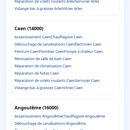
Réparation de volets roulants Arles
Serrurier Arles
Vidange bac à graisses Arles
Vitrier Arles
Caen (14000)
Assainissement Caen
Chauffagiste Caen
Débouchage de canalisations Caen
Électricien Caen
Peinture Caen
Plombier Caen
Pompe à chaleur Caen
Rénovation de salle de bain Caen
Réparation de climatisation Caen
Réparation de fuites Caen
Réparation de volets roulants Caen
Serrurier Caen
Vidange bac à graisses Caen
Vitrier Caen
Angoulême (16000)
Assainissement Angoulême
Chauffagiste Angoulême
Débouchage de canalisations Angoulême