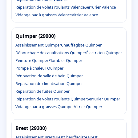
Réparation de volets roulants Valence
Serrurier Valence
Vidange bac à graisses Valence
Vitrier Valence
Quimper (29000)
Assainissement Quimper
Chauffagiste Quimper
Débouchage de canalisations Quimper
Électricien Quimper
Peinture Quimper
Plombier Quimper
Pompe à chaleur Quimper
Rénovation de salle de bain Quimper
Réparation de climatisation Quimper
Réparation de fuites Quimper
Réparation de volets roulants Quimper
Serrurier Quimper
Vidange bac à graisses Quimper
Vitrier Quimper
Brest (29200)
Assainissement Brest
Brest
Chauffagiste Brest