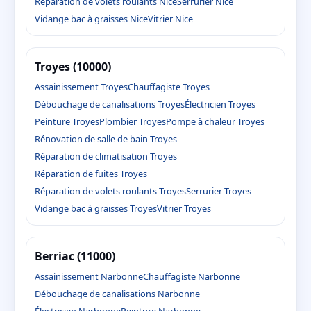
Réparation de volets roulants Nice
Serrurier Nice
Vidange bac à graisses Nice
Vitrier Nice
Troyes (10000)
Assainissement Troyes
Chauffagiste Troyes
Débouchage de canalisations Troyes
Électricien Troyes
Peinture Troyes
Plombier Troyes
Pompe à chaleur Troyes
Rénovation de salle de bain Troyes
Réparation de climatisation Troyes
Réparation de fuites Troyes
Réparation de volets roulants Troyes
Serrurier Troyes
Vidange bac à graisses Troyes
Vitrier Troyes
Berriac (11000)
Assainissement Narbonne
Chauffagiste Narbonne
Débouchage de canalisations Narbonne