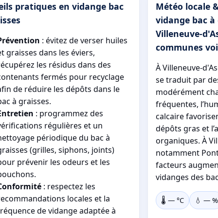
ils pratiques en vidange bac
Météo locale &
isses
vidange bac à 
Villeneuve-d'A
Prévention
: évitez de verser huiles
communes voi
et graisses dans les éviers,
récupérez les résidus dans des
À Villeneuve-d'As
contenants fermés pour recyclage
se traduit par de
afin de réduire les dépôts dans le
modérément chau
bac à graisses.
fréquentes, l’hum
Entretien
: programmez des
calcaire favorise
vérifications régulières et un
dépôts gras et l
nettoyage périodique du bac à
organiques. À Vi
graisses (grilles, siphons, joints)
notamment Pont d
pour prévenir les odeurs et les
facteurs augmen
bouchons.
vidanges des bac
Conformité
: respectez les
recommandations locales et la
🌡️
—
°C
💧
—
%
fréquence de vidange adaptée à