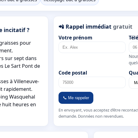
📲 Rappel immédiat
gratuit
 incitatif ?
Votre prénom
Tél
 graisses pour
ement.
Nous
rs sur sept dans
quel
es Le Sart Pont de
Code postal
Qua
ses à Villeneuve-
it rapidement.
coing Wasquehal
📞 Me rappeler
 huit heures en
En envoyant, vous acceptez d’être recontac
demande. Données non revendues.