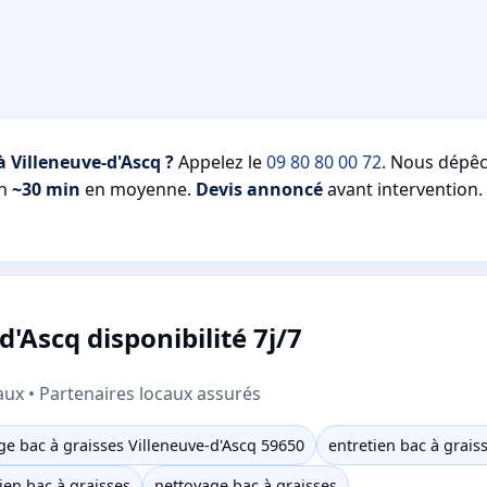
 Villeneuve-d'Ascq ?
Appelez le
09 80 80 00 72
. Nous dépê
en
~30 min
en moyenne.
Devis annoncé
avant intervention. 
'Ascq disponibilité 7j/7
aux • Partenaires locaux assurés
e bac à graisses Villeneuve-d'Ascq 59650
entretien bac à grais
ien bac à graisses
nettoyage bac à graisses