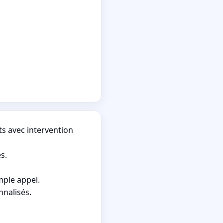
ts avec intervention
s.
mple appel.
nnalisés.