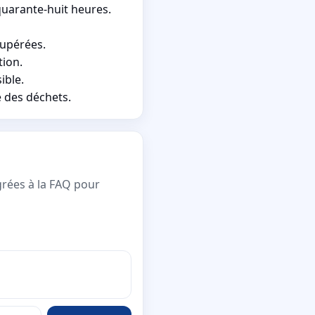
quarante-huit heures.
cupérées.
tion.
ible.
e des déchets.
grées à la FAQ pour