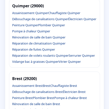
Quimper (29000)
Assainissement Quimper
Chauffagiste Quimper
Débouchage de canalisations Quimper
Électricien Quimper
Peinture Quimper
Plombier Quimper
Pompe à chaleur Quimper
Rénovation de salle de bain Quimper
Réparation de climatisation Quimper
Réparation de fuites Quimper
Réparation de volets roulants Quimper
Serrurier Quimper
Vidange bac à graisses Quimper
Vitrier Quimper
Brest (29200)
Assainissement Brest
Brest
Chauffagiste Brest
Débouchage de canalisations Brest
Électricien Brest
Peinture Brest
Plombier Brest
Pompe à chaleur Brest
Rénovation de salle de bain Brest