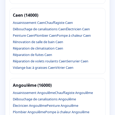
Caen (14000)
Assainissement Caen
Chauffagiste Caen
Débouchage de canalisations Caen
Électricien Caen
Peinture Caen
Plombier Caen
Pompe à chaleur Caen
Rénovation de salle de bain Caen
Réparation de climatisation Caen
Réparation de fuites Caen
Réparation de volets roulants Caen
Serrurier Caen
Vidange bac à graisses Caen
Vitrier Caen
Angoulême (16000)
Assainissement Angoulême
Chauffagiste Angoulême
Débouchage de canalisations Angoulême
Électricien Angoulême
Peinture Angoulême
Plombier Angoulême
Pompe à chaleur Angoulême