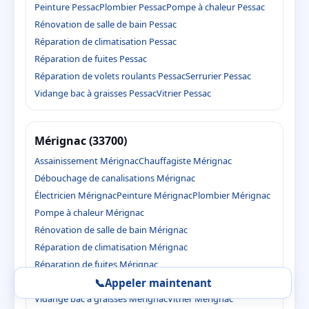
Peinture Pessac
Plombier Pessac
Pompe à chaleur Pessac
Rénovation de salle de bain Pessac
Réparation de climatisation Pessac
Réparation de fuites Pessac
Réparation de volets roulants Pessac
Serrurier Pessac
Vidange bac à graisses Pessac
Vitrier Pessac
Mérignac (33700)
Assainissement Mérignac
Chauffagiste Mérignac
Débouchage de canalisations Mérignac
Électricien Mérignac
Peinture Mérignac
Plombier Mérignac
Pompe à chaleur Mérignac
Rénovation de salle de bain Mérignac
Réparation de climatisation Mérignac
Réparation de fuites Mérignac
Réparation de volets roulants Mérignac
Serrurier Mérignac
📞
Appeler maintenant
Vidange bac à graisses Mérignac
Vitrier Mérignac