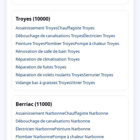
Troyes (10000)
Assainissement Troyes
Chauffagiste Troyes
Débouchage de canalisations Troyes
Électricien Troyes
Peinture Troyes
Plombier Troyes
Pompe à chaleur Troyes
Rénovation de salle de bain Troyes
Réparation de climatisation Troyes
Réparation de fuites Troyes
Réparation de volets roulants Troyes
Serrurier Troyes
Vidange bac à graisses Troyes
Vitrier Troyes
Berriac (11000)
Assainissement Narbonne
Chauffagiste Narbonne
Débouchage de canalisations Narbonne
Électricien Narbonne
Peinture Narbonne
Plombier Narbonne
Pompe à chaleur Narbonne