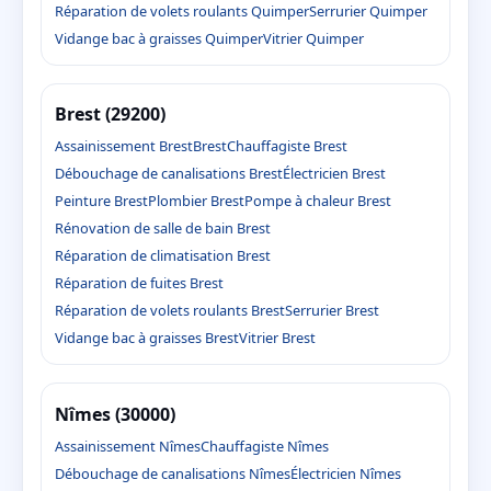
Réparation de volets roulants Quimper
Serrurier Quimper
Vidange bac à graisses Quimper
Vitrier Quimper
Brest (29200)
Assainissement Brest
Brest
Chauffagiste Brest
Débouchage de canalisations Brest
Électricien Brest
Peinture Brest
Plombier Brest
Pompe à chaleur Brest
Rénovation de salle de bain Brest
Réparation de climatisation Brest
Réparation de fuites Brest
Réparation de volets roulants Brest
Serrurier Brest
Vidange bac à graisses Brest
Vitrier Brest
Nîmes (30000)
Assainissement Nîmes
Chauffagiste Nîmes
Débouchage de canalisations Nîmes
Électricien Nîmes