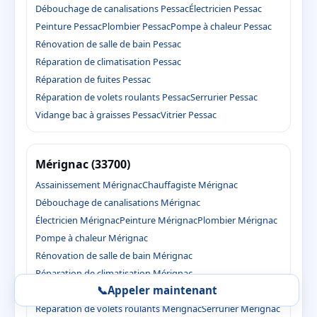
Débouchage de canalisations Pessac
Électricien Pessac
Peinture Pessac
Plombier Pessac
Pompe à chaleur Pessac
Rénovation de salle de bain Pessac
Réparation de climatisation Pessac
Réparation de fuites Pessac
Réparation de volets roulants Pessac
Serrurier Pessac
Vidange bac à graisses Pessac
Vitrier Pessac
Mérignac (33700)
Assainissement Mérignac
Chauffagiste Mérignac
Débouchage de canalisations Mérignac
Électricien Mérignac
Peinture Mérignac
Plombier Mérignac
Pompe à chaleur Mérignac
Rénovation de salle de bain Mérignac
Réparation de climatisation Mérignac
📞
Appeler maintenant
Réparation de fuites Mérignac
Réparation de volets roulants Mérignac
Serrurier Mérignac