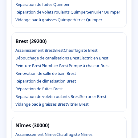
Réparation de fuites Quimper
Réparation de volets roulants Quimper
Serrurier Quimper
Vidange bac à graisses Quimper
Vitrier Quimper
Brest (29200)
Assainissement Brest
Brest
Chauffagiste Brest
Débouchage de canalisations Brest
Électricien Brest
Peinture Brest
Plombier Brest
Pompe à chaleur Brest
Rénovation de salle de bain Brest
Réparation de climatisation Brest
Réparation de fuites Brest
Réparation de volets roulants Brest
Serrurier Brest
Vidange bac à graisses Brest
Vitrier Brest
Nîmes (30000)
Assainissement Nîmes
Chauffagiste Nîmes