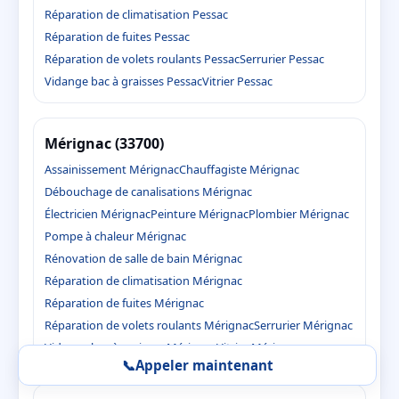
Réparation de climatisation Pessac
Réparation de fuites Pessac
Réparation de volets roulants Pessac
Serrurier Pessac
Vidange bac à graisses Pessac
Vitrier Pessac
Mérignac (33700)
Assainissement Mérignac
Chauffagiste Mérignac
Débouchage de canalisations Mérignac
Électricien Mérignac
Peinture Mérignac
Plombier Mérignac
Pompe à chaleur Mérignac
Rénovation de salle de bain Mérignac
Réparation de climatisation Mérignac
Réparation de fuites Mérignac
Réparation de volets roulants Mérignac
Serrurier Mérignac
Vidange bac à graisses Mérignac
Vitrier Mérignac
📞
Appeler maintenant