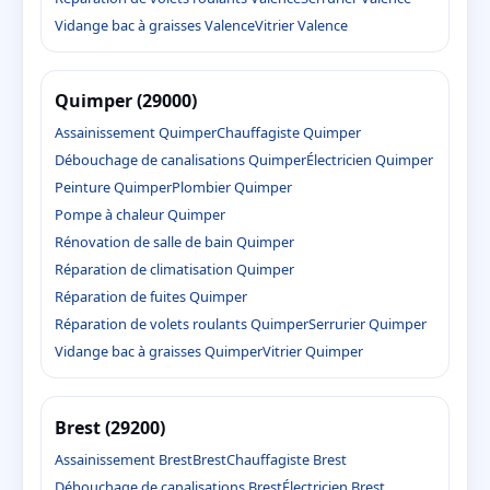
Vidange bac à graisses Valence
Vitrier Valence
Quimper (29000)
Assainissement Quimper
Chauffagiste Quimper
Débouchage de canalisations Quimper
Électricien Quimper
Peinture Quimper
Plombier Quimper
Pompe à chaleur Quimper
Rénovation de salle de bain Quimper
Réparation de climatisation Quimper
Réparation de fuites Quimper
Réparation de volets roulants Quimper
Serrurier Quimper
Vidange bac à graisses Quimper
Vitrier Quimper
Brest (29200)
Assainissement Brest
Brest
Chauffagiste Brest
Débouchage de canalisations Brest
Électricien Brest