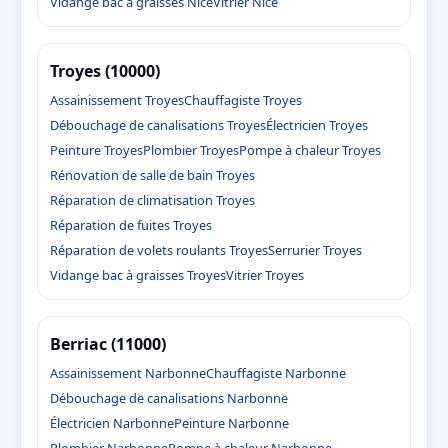
Vidange bac à graisses Nice
Vitrier Nice
Troyes (10000)
Assainissement Troyes
Chauffagiste Troyes
Débouchage de canalisations Troyes
Électricien Troyes
Peinture Troyes
Plombier Troyes
Pompe à chaleur Troyes
Rénovation de salle de bain Troyes
Réparation de climatisation Troyes
Réparation de fuites Troyes
Réparation de volets roulants Troyes
Serrurier Troyes
Vidange bac à graisses Troyes
Vitrier Troyes
Berriac (11000)
Assainissement Narbonne
Chauffagiste Narbonne
Débouchage de canalisations Narbonne
Électricien Narbonne
Peinture Narbonne