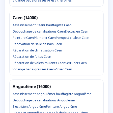
Vidange bac à graisses Arles
Vitrier Arles
Caen (14000)
Assainissement Caen
Chauffagiste Caen
Débouchage de canalisations Caen
Électricien Caen
Peinture Caen
Plombier Caen
Pompe à chaleur Caen
Rénovation de salle de bain Caen
Réparation de climatisation Caen
Réparation de fuites Caen
Réparation de volets roulants Caen
Serrurier Caen
Vidange bac à graisses Caen
Vitrier Caen
Angoulême (16000)
Assainissement Angoulême
Chauffagiste Angoulême
Débouchage de canalisations Angoulême
Électricien Angoulême
Peinture Angoulême
Plombier Angoulême
Pompe à chaleur Angoulême