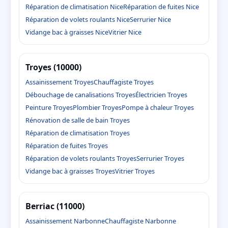
Réparation de climatisation Nice
Réparation de fuites Nice
Réparation de volets roulants Nice
Serrurier Nice
Vidange bac à graisses Nice
Vitrier Nice
Troyes (10000)
Assainissement Troyes
Chauffagiste Troyes
Débouchage de canalisations Troyes
Électricien Troyes
Peinture Troyes
Plombier Troyes
Pompe à chaleur Troyes
Rénovation de salle de bain Troyes
Réparation de climatisation Troyes
Réparation de fuites Troyes
Réparation de volets roulants Troyes
Serrurier Troyes
Vidange bac à graisses Troyes
Vitrier Troyes
Berriac (11000)
Assainissement Narbonne
Chauffagiste Narbonne