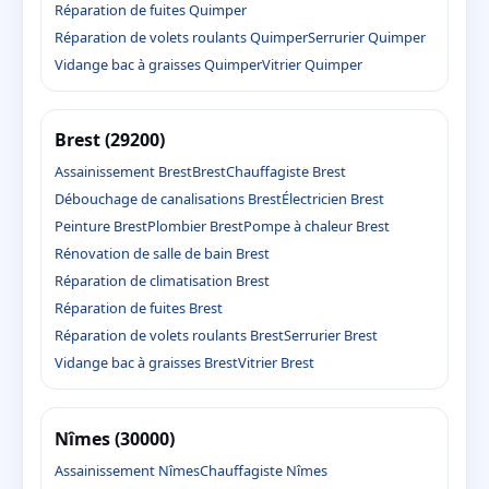
Réparation de fuites Quimper
Réparation de volets roulants Quimper
Serrurier Quimper
Vidange bac à graisses Quimper
Vitrier Quimper
Brest (29200)
Assainissement Brest
Brest
Chauffagiste Brest
Débouchage de canalisations Brest
Électricien Brest
Peinture Brest
Plombier Brest
Pompe à chaleur Brest
Rénovation de salle de bain Brest
Réparation de climatisation Brest
Réparation de fuites Brest
Réparation de volets roulants Brest
Serrurier Brest
Vidange bac à graisses Brest
Vitrier Brest
Nîmes (30000)
Assainissement Nîmes
Chauffagiste Nîmes