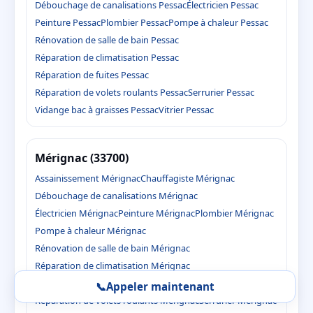
Débouchage de canalisations Pessac
Électricien Pessac
Peinture Pessac
Plombier Pessac
Pompe à chaleur Pessac
Rénovation de salle de bain Pessac
Réparation de climatisation Pessac
Réparation de fuites Pessac
Réparation de volets roulants Pessac
Serrurier Pessac
Vidange bac à graisses Pessac
Vitrier Pessac
Mérignac (33700)
Assainissement Mérignac
Chauffagiste Mérignac
Débouchage de canalisations Mérignac
Électricien Mérignac
Peinture Mérignac
Plombier Mérignac
Pompe à chaleur Mérignac
Rénovation de salle de bain Mérignac
Réparation de climatisation Mérignac
Réparation de fuites Mérignac
📞
Appeler maintenant
Réparation de volets roulants Mérignac
Serrurier Mérignac