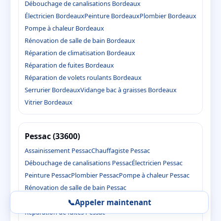
Débouchage de canalisations Bordeaux
Électricien Bordeaux
Peinture Bordeaux
Plombier Bordeaux
Pompe à chaleur Bordeaux
Rénovation de salle de bain Bordeaux
Réparation de climatisation Bordeaux
Réparation de fuites Bordeaux
Réparation de volets roulants Bordeaux
Serrurier Bordeaux
Vidange bac à graisses Bordeaux
Vitrier Bordeaux
Pessac (33600)
Assainissement Pessac
Chauffagiste Pessac
Débouchage de canalisations Pessac
Électricien Pessac
Peinture Pessac
Plombier Pessac
Pompe à chaleur Pessac
Rénovation de salle de bain Pessac
Réparation de climatisation Pessac
📞
Appeler maintenant
Réparation de fuites Pessac