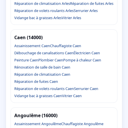
Réparation de climatisation Arles
Réparation de fuites Arles
Réparation de volets roulants Arles
Serrurier Arles
Vidange bac à graisses Arles
Vitrier Arles
Caen (14000)
Assainissement Caen
Chauffagiste Caen
Débouchage de canalisations Caen
Électricien Caen
Peinture Caen
Plombier Caen
Pompe à chaleur Caen
Rénovation de salle de bain Caen
Réparation de climatisation Caen
Réparation de fuites Caen
Réparation de volets roulants Caen
Serrurier Caen
Vidange bac à graisses Caen
Vitrier Caen
Angoulême (16000)
Assainissement Angoulême
Chauffagiste Angoulême