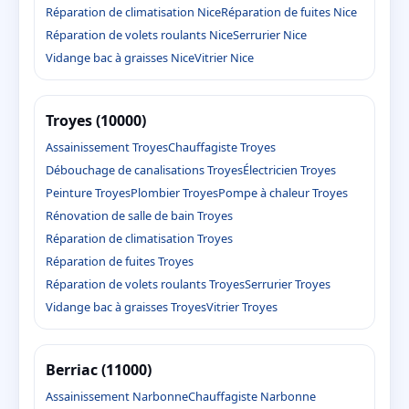
Réparation de climatisation Nice
Réparation de fuites Nice
Réparation de volets roulants Nice
Serrurier Nice
Vidange bac à graisses Nice
Vitrier Nice
Troyes (10000)
Assainissement Troyes
Chauffagiste Troyes
Débouchage de canalisations Troyes
Électricien Troyes
Peinture Troyes
Plombier Troyes
Pompe à chaleur Troyes
Rénovation de salle de bain Troyes
Réparation de climatisation Troyes
Réparation de fuites Troyes
Réparation de volets roulants Troyes
Serrurier Troyes
Vidange bac à graisses Troyes
Vitrier Troyes
Berriac (11000)
Assainissement Narbonne
Chauffagiste Narbonne