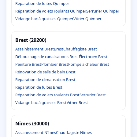
Réparation de fuites Quimper
Réparation de volets roulants Quimper
Serrurier Quimper
Vidange bac à graisses Quimper
Vitrier Quimper
Brest (29200)
Assainissement Brest
Brest
Chauffagiste Brest
Débouchage de canalisations Brest
Électricien Brest
Peinture Brest
Plombier Brest
Pompe à chaleur Brest
Rénovation de salle de bain Brest
Réparation de climatisation Brest
Réparation de fuites Brest
Réparation de volets roulants Brest
Serrurier Brest
Vidange bac à graisses Brest
Vitrier Brest
Nîmes (30000)
Assainissement Nîmes
Chauffagiste Nîmes