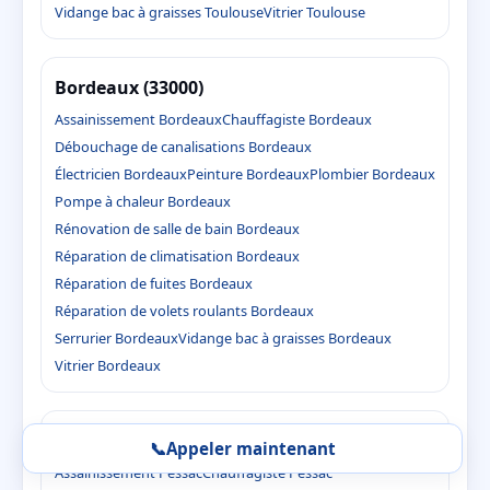
Vidange bac à graisses Toulouse
Vitrier Toulouse
Bordeaux (33000)
Assainissement Bordeaux
Chauffagiste Bordeaux
Débouchage de canalisations Bordeaux
Électricien Bordeaux
Peinture Bordeaux
Plombier Bordeaux
Pompe à chaleur Bordeaux
Rénovation de salle de bain Bordeaux
Réparation de climatisation Bordeaux
Réparation de fuites Bordeaux
Réparation de volets roulants Bordeaux
Serrurier Bordeaux
Vidange bac à graisses Bordeaux
Vitrier Bordeaux
Pessac (33600)
📞
Appeler maintenant
Assainissement Pessac
Chauffagiste Pessac