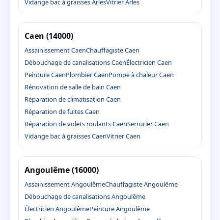
Vidange bac à graisses Arles
Vitrier Arles
Caen (14000)
Assainissement Caen
Chauffagiste Caen
Débouchage de canalisations Caen
Électricien Caen
Peinture Caen
Plombier Caen
Pompe à chaleur Caen
Rénovation de salle de bain Caen
Réparation de climatisation Caen
Réparation de fuites Caen
Réparation de volets roulants Caen
Serrurier Caen
Vidange bac à graisses Caen
Vitrier Caen
Angoulême (16000)
Assainissement Angoulême
Chauffagiste Angoulême
Débouchage de canalisations Angoulême
Électricien Angoulême
Peinture Angoulême