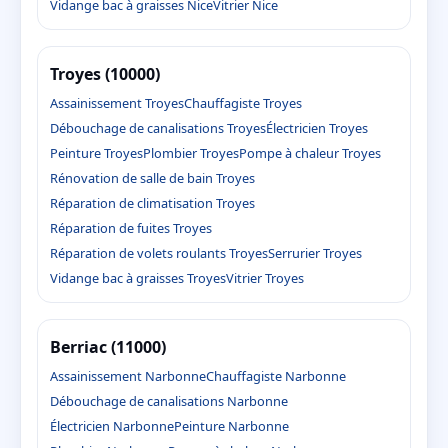
Vidange bac à graisses Nice
Vitrier Nice
Troyes (10000)
Assainissement Troyes
Chauffagiste Troyes
Débouchage de canalisations Troyes
Électricien Troyes
Peinture Troyes
Plombier Troyes
Pompe à chaleur Troyes
Rénovation de salle de bain Troyes
Réparation de climatisation Troyes
Réparation de fuites Troyes
Réparation de volets roulants Troyes
Serrurier Troyes
Vidange bac à graisses Troyes
Vitrier Troyes
Berriac (11000)
Assainissement Narbonne
Chauffagiste Narbonne
Débouchage de canalisations Narbonne
Électricien Narbonne
Peinture Narbonne