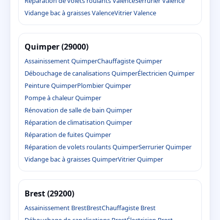
Réparation de volets roulants Valence
Serrurier Valence
Vidange bac à graisses Valence
Vitrier Valence
Quimper (29000)
Assainissement Quimper
Chauffagiste Quimper
Débouchage de canalisations Quimper
Électricien Quimper
Peinture Quimper
Plombier Quimper
Pompe à chaleur Quimper
Rénovation de salle de bain Quimper
Réparation de climatisation Quimper
Réparation de fuites Quimper
Réparation de volets roulants Quimper
Serrurier Quimper
Vidange bac à graisses Quimper
Vitrier Quimper
Brest (29200)
Assainissement Brest
Brest
Chauffagiste Brest
Débouchage de canalisations Brest
Électricien Brest