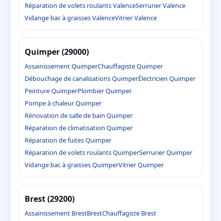
Réparation de volets roulants Valence
Serrurier Valence
Vidange bac à graisses Valence
Vitrier Valence
Quimper (29000)
Assainissement Quimper
Chauffagiste Quimper
Débouchage de canalisations Quimper
Électricien Quimper
Peinture Quimper
Plombier Quimper
Pompe à chaleur Quimper
Rénovation de salle de bain Quimper
Réparation de climatisation Quimper
Réparation de fuites Quimper
Réparation de volets roulants Quimper
Serrurier Quimper
Vidange bac à graisses Quimper
Vitrier Quimper
Brest (29200)
Assainissement Brest
Brest
Chauffagiste Brest