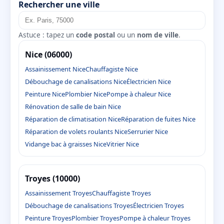
Rechercher une ville
Astuce : tapez un
code postal
ou un
nom de ville
.
Nice (06000)
Assainissement Nice
Chauffagiste Nice
Débouchage de canalisations Nice
Électricien Nice
Peinture Nice
Plombier Nice
Pompe à chaleur Nice
Rénovation de salle de bain Nice
Réparation de climatisation Nice
Réparation de fuites Nice
Réparation de volets roulants Nice
Serrurier Nice
Vidange bac à graisses Nice
Vitrier Nice
Troyes (10000)
Assainissement Troyes
Chauffagiste Troyes
Débouchage de canalisations Troyes
Électricien Troyes
Peinture Troyes
Plombier Troyes
Pompe à chaleur Troyes