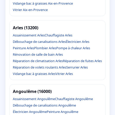
Vidange bac à graisses Aix-en-Provence
Vitrier Aix-en-Provence
Arles (13200)
Assainissement Arles
Chauffagiste Arles
Débouchage de canalisations Arles
Électricien Arles
Peinture Arles
Plombier Arles
Pompe à chaleur Arles
Rénovation de salle de bain Arles
Réparation de climatisation Arles
Réparation de fuites Arles
Réparation de volets roulants Arles
Serrurier Arles
Vidange bac à graisses Arles
Vitrier Arles
Angoulême (16000)
Assainissement Angoulême
Chauffagiste Angoulême
Débouchage de canalisations Angoulême
Électricien Angoulême
Peinture Angoulême