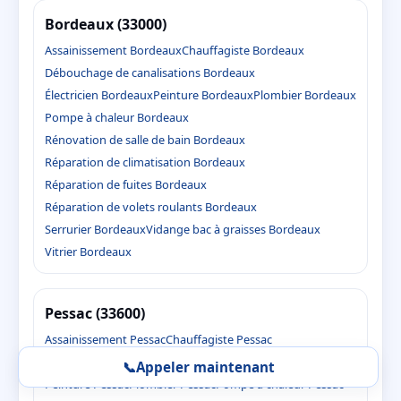
Bordeaux (33000)
Assainissement Bordeaux
Chauffagiste Bordeaux
Débouchage de canalisations Bordeaux
Électricien Bordeaux
Peinture Bordeaux
Plombier Bordeaux
Pompe à chaleur Bordeaux
Rénovation de salle de bain Bordeaux
Réparation de climatisation Bordeaux
Réparation de fuites Bordeaux
Réparation de volets roulants Bordeaux
Serrurier Bordeaux
Vidange bac à graisses Bordeaux
Vitrier Bordeaux
Pessac (33600)
Assainissement Pessac
Chauffagiste Pessac
Débouchage de canalisations Pessac
Électricien Pessac
📞
Appeler maintenant
Peinture Pessac
Plombier Pessac
Pompe à chaleur Pessac