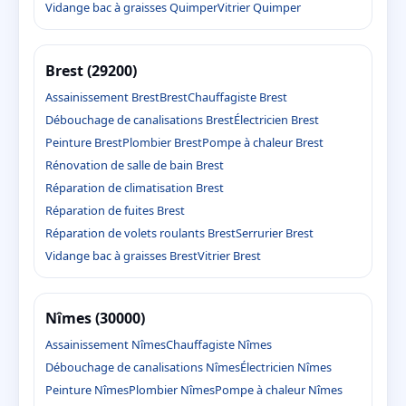
Vidange bac à graisses Quimper
Vitrier Quimper
Brest (29200)
Assainissement Brest
Brest
Chauffagiste Brest
Débouchage de canalisations Brest
Électricien Brest
Peinture Brest
Plombier Brest
Pompe à chaleur Brest
Rénovation de salle de bain Brest
Réparation de climatisation Brest
Réparation de fuites Brest
Réparation de volets roulants Brest
Serrurier Brest
Vidange bac à graisses Brest
Vitrier Brest
Nîmes (30000)
Assainissement Nîmes
Chauffagiste Nîmes
Débouchage de canalisations Nîmes
Électricien Nîmes
Peinture Nîmes
Plombier Nîmes
Pompe à chaleur Nîmes