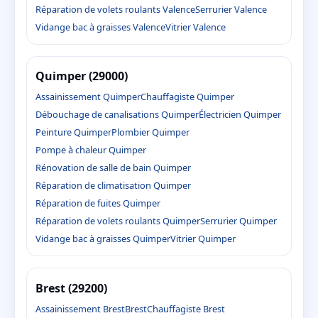
Réparation de volets roulants Valence
Serrurier Valence
Vidange bac à graisses Valence
Vitrier Valence
Quimper (29000)
Assainissement Quimper
Chauffagiste Quimper
Débouchage de canalisations Quimper
Électricien Quimper
Peinture Quimper
Plombier Quimper
Pompe à chaleur Quimper
Rénovation de salle de bain Quimper
Réparation de climatisation Quimper
Réparation de fuites Quimper
Réparation de volets roulants Quimper
Serrurier Quimper
Vidange bac à graisses Quimper
Vitrier Quimper
Brest (29200)
Assainissement Brest
Brest
Chauffagiste Brest