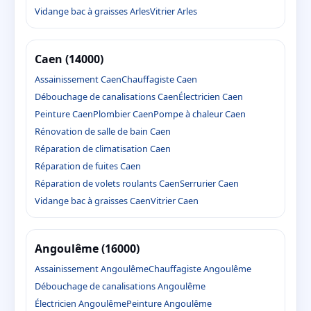
Vidange bac à graisses Arles
Vitrier Arles
Caen (14000)
Assainissement Caen
Chauffagiste Caen
Débouchage de canalisations Caen
Électricien Caen
Peinture Caen
Plombier Caen
Pompe à chaleur Caen
Rénovation de salle de bain Caen
Réparation de climatisation Caen
Réparation de fuites Caen
Réparation de volets roulants Caen
Serrurier Caen
Vidange bac à graisses Caen
Vitrier Caen
Angoulême (16000)
Assainissement Angoulême
Chauffagiste Angoulême
Débouchage de canalisations Angoulême
Électricien Angoulême
Peinture Angoulême