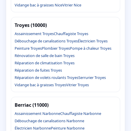
Vidange bac à graisses Nice
Vitrier Nice
Troyes (10000)
Assainissement Troyes
Chauffagiste Troyes
Débouchage de canalisations Troyes
Électricien Troyes
Peinture Troyes
Plombier Troyes
Pompe à chaleur Troyes
Rénovation de salle de bain Troyes
Réparation de climatisation Troyes
Réparation de fuites Troyes
Réparation de volets roulants Troyes
Serrurier Troyes
Vidange bac à graisses Troyes
Vitrier Troyes
Berriac (11000)
Assainissement Narbonne
Chauffagiste Narbonne
Débouchage de canalisations Narbonne
Électricien Narbonne
Peinture Narbonne