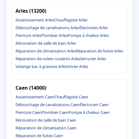
Arles (13200)
Assainissement Arles
Chauffagiste Arles
Débouchage de canalisations Arles
Électricien Arles
Peinture Arles
Plombier Arles
Pompe à chaleur Arles
Rénovation de salle de bain Arles
Réparation de climatisation Arles
Réparation de fuites Arles
Réparation de volets roulants Arles
Serrurier Arles
Vidange bac à graisses Arles
Vitrier Arles
Caen (14000)
Assainissement Caen
Chauffagiste Caen
Débouchage de canalisations Caen
Électricien Caen
Peinture Caen
Plombier Caen
Pompe à chaleur Caen
Rénovation de salle de bain Caen
Réparation de climatisation Caen
Réparation de fuites Caen