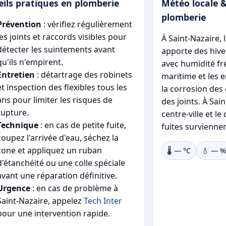
ils pratiques en plomberie
Météo locale &
plomberie
Prévention
: vérifiez régulièrement
les joints et raccords visibles pour
À Saint-Nazaire, 
détecter les suintements avant
apporte des hiver
qu'ils n'empirent.
avec humidité fr
Entretien
: détartrage des robinets
maritime et les 
et inspection des flexibles tous les
la corrosion des 
ans pour limiter les risques de
des joints. À Sai
rupture.
centre-ville et le
Technique
: en cas de petite fuite,
fuites survienne
coupez l'arrivée d'eau, séchez la
zone et appliquez un ruban
🌡️
—
°C
💧
—
%
d'étanchéité ou une colle spéciale
avant une réparation définitive.
Urgence
: en cas de problème à
Saint-Nazaire, appelez
Tech Inter
pour une intervention rapide.