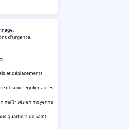
annage.
ions d'urgence.
es.
pels et déplacements
 et suivi régulier après
ion maîtrisés en moyenne
ous quartiers de Saint-