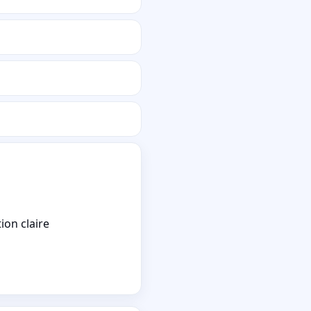
ion claire
Travail sérieu