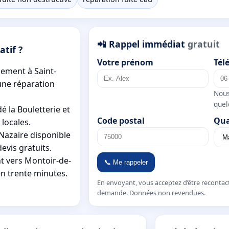
📲 Rappel immédiat
gratuit
atif ?
Votre prénom
Tél
dement à Saint-
une réparation
Nous
quel
é la Bouletterie et
Code postal
Qua
locales.
-Nazaire disponible
evis gratuits.
t vers Montoir-de-
📞 Me rappeler
n trente minutes.
En envoyant, vous acceptez d’être recontac
demande. Données non revendues.