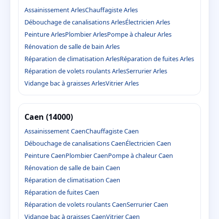
Assainissement Arles
Chauffagiste Arles
Débouchage de canalisations Arles
Électricien Arles
Peinture Arles
Plombier Arles
Pompe à chaleur Arles
Rénovation de salle de bain Arles
Réparation de climatisation Arles
Réparation de fuites Arles
Réparation de volets roulants Arles
Serrurier Arles
Vidange bac à graisses Arles
Vitrier Arles
Caen (14000)
Assainissement Caen
Chauffagiste Caen
Débouchage de canalisations Caen
Électricien Caen
Peinture Caen
Plombier Caen
Pompe à chaleur Caen
Rénovation de salle de bain Caen
Réparation de climatisation Caen
Réparation de fuites Caen
Réparation de volets roulants Caen
Serrurier Caen
Vidange bac à graisses Caen
Vitrier Caen