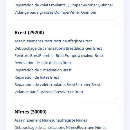
Réparation de volets roulants Quimper
Serrurier Quimper
Vidange bac à graisses Quimper
Vitrier Quimper
Brest (29200)
Assainissement Brest
Brest
Chauffagiste Brest
Débouchage de canalisations Brest
Électricien Brest
Peinture Brest
Plombier Brest
Pompe à chaleur Brest
Rénovation de salle de bain Brest
Réparation de climatisation Brest
Réparation de fuites Brest
Réparation de volets roulants Brest
Serrurier Brest
Vidange bac à graisses Brest
Vitrier Brest
Nîmes (30000)
Assainissement Nîmes
Chauffagiste Nîmes
Débouchage de canalisations Nîmes
Électricien Nîmes