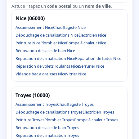
Astuce : tapez un
code postal
ou un
nom de ville
.
Nice (06000)
Assainissement Nice
Chauffagiste Nice
Débouchage de canalisations Nice
Électricien Nice
Peinture Nice
Plombier Nice
Pompe à chaleur Nice
Rénovation de salle de bain Nice
Réparation de climatisation Nice
Réparation de fuites Nice
Réparation de volets roulants Nice
Serrurier Nice
Vidange bac à graisses Nice
Vitrier Nice
Troyes (10000)
Assainissement Troyes
Chauffagiste Troyes
Débouchage de canalisations Troyes
Électricien Troyes
Peinture Troyes
Plombier Troyes
Pompe à chaleur Troyes
Rénovation de salle de bain Troyes
Réparation de climatisation Troyes