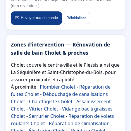
(non revendues).
✉️ Envoyer ma demande
Réinitialiser
Zones d’intervention — Rénovation de
salle de bain Cholet & proches
Cholet couvre le centre-ville et le Plessis ainsi que
La Séguinière et Saint-Christophe-du-Bois, pour
assurer proximité et rapidité.
À proximité :
Plombier Cholet
-
Réparation de
fuites Cholet
-
Débouchage de canalisations
Cholet
-
Chauffagiste Cholet
-
Assainissement
Cholet
-
Vitrier Cholet
-
Vidange bac à graisses
Cholet
-
Serrurier Cholet
-
Réparation de volets
roulants Cholet
-
Réparation de climatisation
Cholet
-
Électricien Cholet
-
Peinture Cholet
-