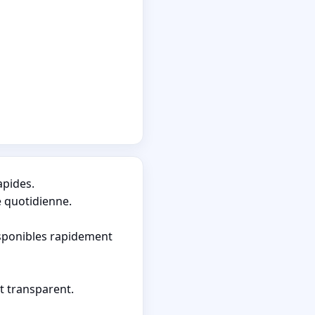
apides.
é quotidienne.
isponibles rapidement
t transparent.