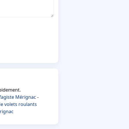
apidement.
fagiste Mérignac
-
e volets roulants
rignac