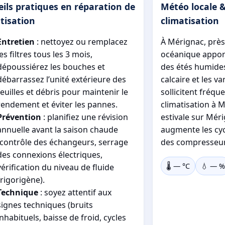
ils pratiques en réparation de
Météo locale &
tisation
climatisation
Entretien
: nettoyez ou remplacez
À Mérignac, près
les filtres tous les 3 mois,
océanique apport
dépoussiérez les bouches et
des étés humides
débarrassez l’unité extérieure des
calcaire et les v
feuilles et débris pour maintenir le
sollicitent fréq
rendement et éviter les pannes.
climatisation à 
Prévention
: planifiez une révision
estivale sur Méri
annuelle avant la saison chaude
augmente les cycl
(contrôle des échangeurs, serrage
des compresseur
des connexions électriques,
🌡️
—
°C
💧
—
%
vérification du niveau de fluide
frigorigène).
Technique
: soyez attentif aux
signes techniques (bruits
inhabituels, baisse de froid, cycles