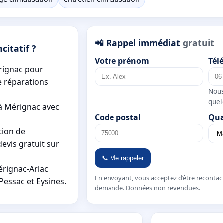
📲 Rappel immédiat
gratuit
citatif ?
Votre prénom
Tél
érignac pour
e réparations
Nous
quel
à Mérignac avec
Code postal
Qua
tion de
evis gratuit sur
📞 Me rappeler
rignac-Arlac
En envoyant, vous acceptez d’être recontac
Pessac et Eysines.
demande. Données non revendues.