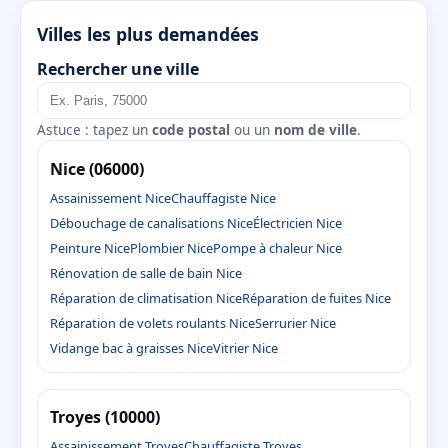
Villes les plus demandées
Rechercher une ville
Astuce : tapez un
code postal
ou un
nom de ville
.
Nice (06000)
Assainissement Nice
Chauffagiste Nice
Débouchage de canalisations Nice
Électricien Nice
Peinture Nice
Plombier Nice
Pompe à chaleur Nice
Rénovation de salle de bain Nice
Réparation de climatisation Nice
Réparation de fuites Nice
Réparation de volets roulants Nice
Serrurier Nice
Vidange bac à graisses Nice
Vitrier Nice
Troyes (10000)
Assainissement Troyes
Chauffagiste Troyes