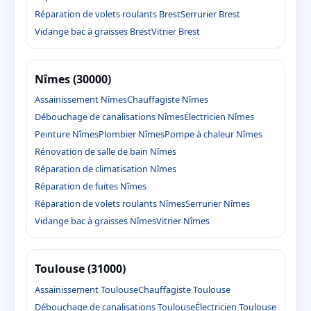
Réparation de volets roulants Brest
Serrurier Brest
Vidange bac à graisses Brest
Vitrier Brest
Nîmes (30000)
Assainissement Nîmes
Chauffagiste Nîmes
Débouchage de canalisations Nîmes
Électricien Nîmes
Peinture Nîmes
Plombier Nîmes
Pompe à chaleur Nîmes
Rénovation de salle de bain Nîmes
Réparation de climatisation Nîmes
Réparation de fuites Nîmes
Réparation de volets roulants Nîmes
Serrurier Nîmes
Vidange bac à graisses Nîmes
Vitrier Nîmes
Toulouse (31000)
Assainissement Toulouse
Chauffagiste Toulouse
Débouchage de canalisations Toulouse
Électricien Toulouse