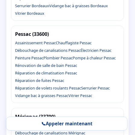
Serrurier Bordeaux
Vidange bac à graisses Bordeaux
Vitrier Bordeaux
Pessac (33600)
Assainissement Pessac
Chauffagiste Pessac
Débouchage de canalisations Pessac
Électricien Pessac
Peinture Pessac
Plombier Pessac
Pompe à chaleur Pessac
Rénovation de salle de bain Pessac
Réparation de climatisation Pessac
Réparation de fuites Pessac
Réparation de volets roulants Pessac
Serrurier Pessac
Vidange bac à graisses Pessac
Vitrier Pessac
Mérignac (33700)
📞
Appeler maintenant
Assainissement Mérignac
Chauffagiste Mérignac
Débouchage de canalisations Mérignac