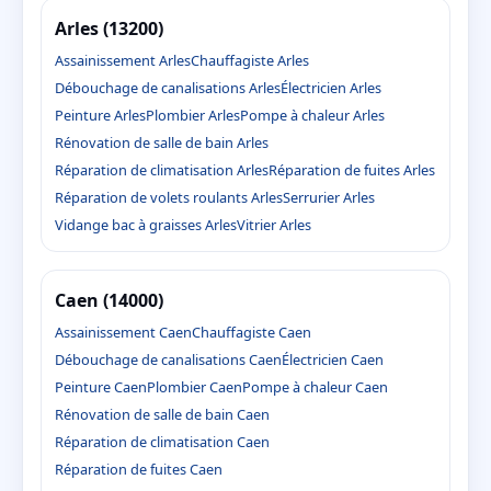
Arles (13200)
Assainissement Arles
Chauffagiste Arles
Débouchage de canalisations Arles
Électricien Arles
Peinture Arles
Plombier Arles
Pompe à chaleur Arles
Rénovation de salle de bain Arles
Réparation de climatisation Arles
Réparation de fuites Arles
Réparation de volets roulants Arles
Serrurier Arles
Vidange bac à graisses Arles
Vitrier Arles
Caen (14000)
Assainissement Caen
Chauffagiste Caen
Débouchage de canalisations Caen
Électricien Caen
Peinture Caen
Plombier Caen
Pompe à chaleur Caen
Rénovation de salle de bain Caen
Réparation de climatisation Caen
Réparation de fuites Caen