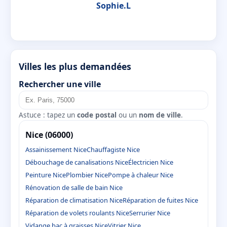
Sophie.L
Villes les plus demandées
Rechercher une ville
Astuce : tapez un
code postal
ou un
nom de ville
.
Nice (06000)
Assainissement Nice
Chauffagiste Nice
Débouchage de canalisations Nice
Électricien Nice
Peinture Nice
Plombier Nice
Pompe à chaleur Nice
Rénovation de salle de bain Nice
Réparation de climatisation Nice
Réparation de fuites Nice
Réparation de volets roulants Nice
Serrurier Nice
Vidange bac à graisses Nice
Vitrier Nice