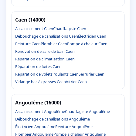
Caen (14000)
Assainissement Caen
Chauffagiste Caen
Débouchage de canalisations Caen
Électricien Caen
Peinture Caen
Plombier Caen
Pompe à chaleur Caen
Rénovation de salle de bain Caen
Réparation de climatisation Caen
Réparation de fuites Caen
Réparation de volets roulants Caen
Serrurier Caen
Vidange bac à graisses Caen
Vitrier Caen
Angoulême (16000)
Assainissement Angoulême
Chauffagiste Angoulême
Débouchage de canalisations Angoulême
Électricien Angoulême
Peinture Angoulême
Plombier Angoulême
Pompe à chaleur Angoulême