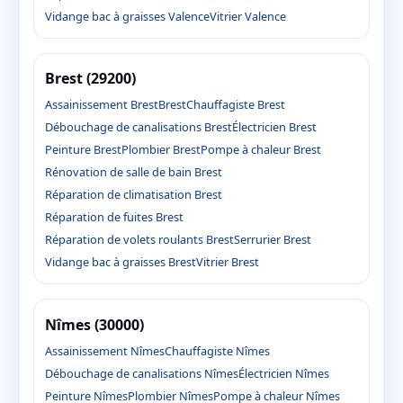
Vidange bac à graisses Valence
Vitrier Valence
Brest (29200)
Assainissement Brest
Brest
Chauffagiste Brest
Débouchage de canalisations Brest
Électricien Brest
Peinture Brest
Plombier Brest
Pompe à chaleur Brest
Rénovation de salle de bain Brest
Réparation de climatisation Brest
Réparation de fuites Brest
Réparation de volets roulants Brest
Serrurier Brest
Vidange bac à graisses Brest
Vitrier Brest
Nîmes (30000)
Assainissement Nîmes
Chauffagiste Nîmes
Débouchage de canalisations Nîmes
Électricien Nîmes
Peinture Nîmes
Plombier Nîmes
Pompe à chaleur Nîmes