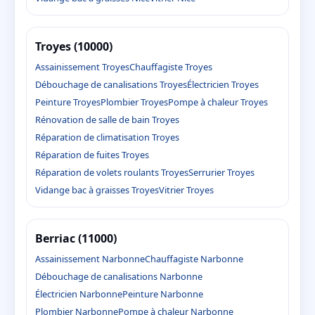
Troyes (10000)
Assainissement Troyes
Chauffagiste Troyes
Débouchage de canalisations Troyes
Électricien Troyes
Peinture Troyes
Plombier Troyes
Pompe à chaleur Troyes
Rénovation de salle de bain Troyes
Réparation de climatisation Troyes
Réparation de fuites Troyes
Réparation de volets roulants Troyes
Serrurier Troyes
Vidange bac à graisses Troyes
Vitrier Troyes
Berriac (11000)
Assainissement Narbonne
Chauffagiste Narbonne
Débouchage de canalisations Narbonne
Électricien Narbonne
Peinture Narbonne
Plombier Narbonne
Pompe à chaleur Narbonne