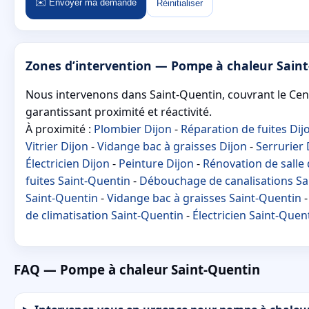
✉️ Envoyer ma demande
Réinitialiser
Zones d’intervention — Pompe à chaleur Sain
Nous intervenons dans Saint-Quentin, couvrant le Centr
garantissant proximité et réactivité.
À proximité :
Plombier Dijon
-
Réparation de fuites Dij
Vitrier Dijon
-
Vidange bac à graisses Dijon
-
Serrurier 
Électricien Dijon
-
Peinture Dijon
-
Rénovation de salle 
fuites Saint-Quentin
-
Débouchage de canalisations Sa
Saint-Quentin
-
Vidange bac à graisses Saint-Quentin
de climatisation Saint-Quentin
-
Électricien Saint-Quen
FAQ — Pompe à chaleur Saint-Quentin