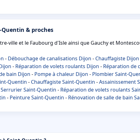
t-Quentin & proches
e-ville et le Faubourg d'Isle ainsi que Gauchy et Montescou
on
-
Débouchage de canalisations Dijon
-
Chauffagiste Dijon
Dijon
-
Réparation de volets roulants Dijon
-
Réparation de c
de bain Dijon
-
Pompe à chaleur Dijon
-
Plombier Saint-Que
int-Quentin
-
Chauffagiste Saint-Quentin
-
Assainissement S
-
Serrurier Saint-Quentin
-
Réparation de volets roulants Sa
tin
-
Peinture Saint-Quentin
-
Rénovation de salle de bain S