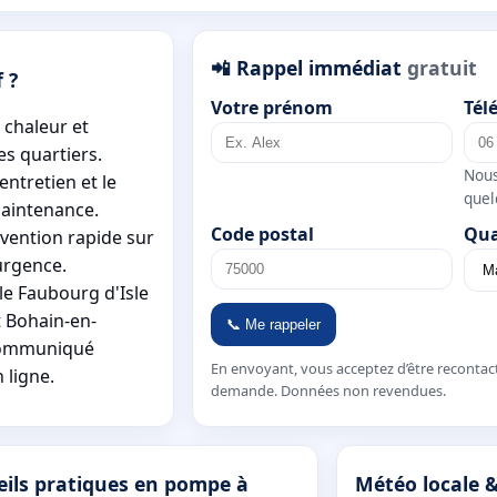
📲 Rappel immédiat
gratuit
 ?
Votre prénom
Tél
 chaleur et
es quartiers.
Nous
entretien et le
quel
maintenance.
Code postal
Qua
vention rapide sur
urgence.
le Faubourg d'Isle
t Bohain-en-
📞 Me rappeler
 communiqué
En envoyant, vous acceptez d’être recontac
 ligne.
demande. Données non revendues.
eils pratiques en pompe à
Météo locale &