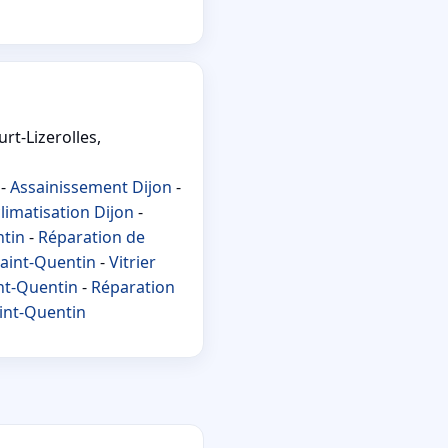
rt-Lizerolles,
-
Assainissement Dijon
-
limatisation Dijon
-
ntin
-
Réparation de
aint-Quentin
-
Vitrier
int-Quentin
-
Réparation
aint-Quentin