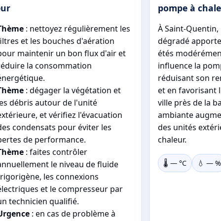
eur
pompe à chale
Thème
: nettoyez régulièrement les
À Saint-Quentin,
filtres et les bouches d'aération
dégradé apporte 
pour maintenir un bon flux d'air et
étés modérément
réduire la consommation
influence la pom
énergétique.
réduisant son r
Thème
: dégager la végétation et
et en favorisant 
les débris autour de l'unité
ville près de la b
extérieure, et vérifiez l'évacuation
ambiante augmen
des condensats pour éviter les
des unités extér
pertes de performance.
chaleur.
Thème
: faites contrôler
🌡️
—
°C
💧
—
%
annuellement le niveau de fluide
frigorigène, les connexions
électriques et le compresseur par
un technicien qualifié.
Urgence
: en cas de problème à