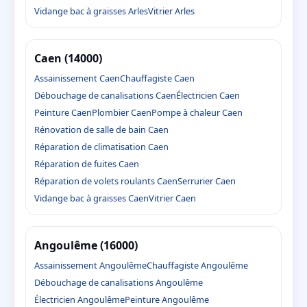
Vidange bac à graisses Arles
Vitrier Arles
Caen (14000)
Assainissement Caen
Chauffagiste Caen
Débouchage de canalisations Caen
Électricien Caen
Peinture Caen
Plombier Caen
Pompe à chaleur Caen
Rénovation de salle de bain Caen
Réparation de climatisation Caen
Réparation de fuites Caen
Réparation de volets roulants Caen
Serrurier Caen
Vidange bac à graisses Caen
Vitrier Caen
Angoulême (16000)
Assainissement Angoulême
Chauffagiste Angoulême
Débouchage de canalisations Angoulême
Électricien Angoulême
Peinture Angoulême