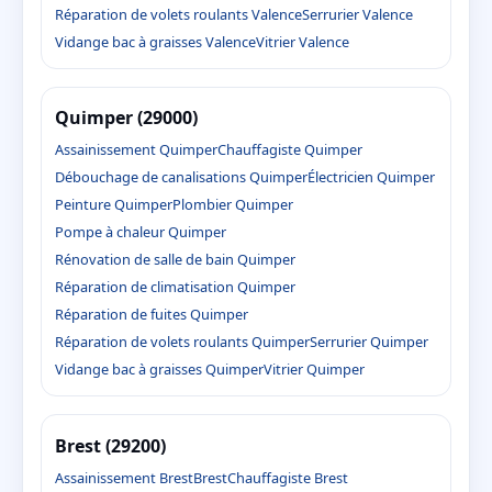
Réparation de volets roulants Valence
Serrurier Valence
Vidange bac à graisses Valence
Vitrier Valence
Quimper (29000)
Assainissement Quimper
Chauffagiste Quimper
Débouchage de canalisations Quimper
Électricien Quimper
Peinture Quimper
Plombier Quimper
Pompe à chaleur Quimper
Rénovation de salle de bain Quimper
Réparation de climatisation Quimper
Réparation de fuites Quimper
Réparation de volets roulants Quimper
Serrurier Quimper
Vidange bac à graisses Quimper
Vitrier Quimper
Brest (29200)
Assainissement Brest
Brest
Chauffagiste Brest