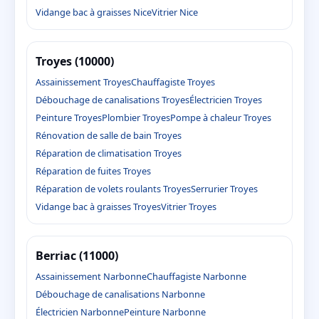
Vidange bac à graisses Nice
Vitrier Nice
Troyes (10000)
Assainissement Troyes
Chauffagiste Troyes
Débouchage de canalisations Troyes
Électricien Troyes
Peinture Troyes
Plombier Troyes
Pompe à chaleur Troyes
Rénovation de salle de bain Troyes
Réparation de climatisation Troyes
Réparation de fuites Troyes
Réparation de volets roulants Troyes
Serrurier Troyes
Vidange bac à graisses Troyes
Vitrier Troyes
Berriac (11000)
Assainissement Narbonne
Chauffagiste Narbonne
Débouchage de canalisations Narbonne
Électricien Narbonne
Peinture Narbonne