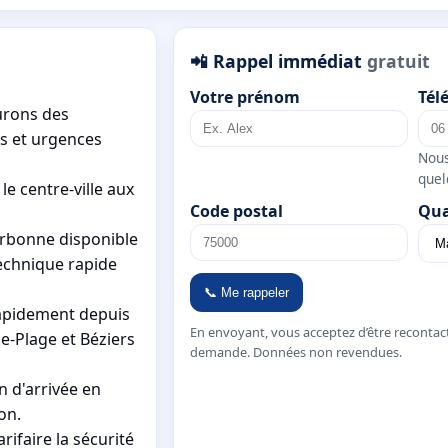
📲 Rappel immédiat
gratuit
Votre prénom
Tél
urons des
s et urgences
Nous
quel
le centre-ville aux
Code postal
Qua
arbonne disponible
echnique rapide
📞 Me rappeler
rapidement depuis
En envoyant, vous acceptez d’être recontac
e-Plage et Béziers
demande. Données non revendues.
n d'arrivée en
on.
rifaire la sécurité