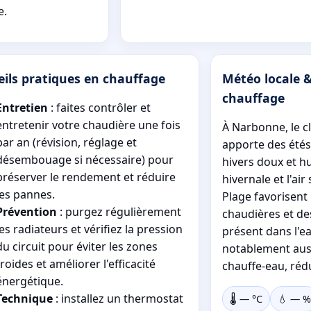
e.
eils pratiques en chauffage
Météo locale &
chauffage
Entretien
: faites contrôler et
entretenir votre chaudière une fois
À Narbonne, le c
par an (révision, réglage et
apporte des étés
désembouage si nécessaire) pour
hivers doux et h
préserver le rendement et réduire
hivernale et l'ai
les pannes.
Plage favorisent 
Prévention
: purgez régulièrement
chaudières et des
les radiateurs et vérifiez la pression
présent dans l'e
du circuit pour éviter les zones
notablement auss
froides et améliorer l'efficacité
chauffe-eau, réd
énergétique.
Technique
: installez un thermostat
🌡️
—
°C
💧
—
%