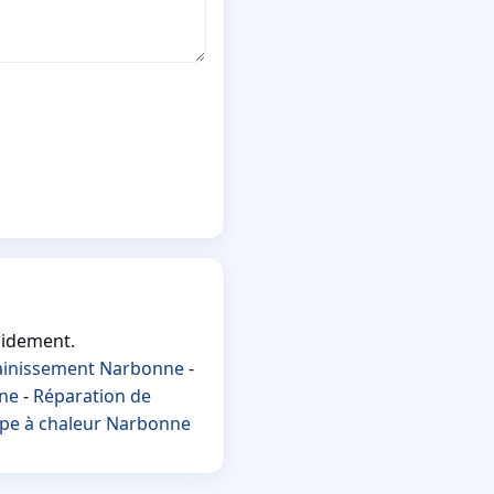
pidement.
ainissement Narbonne
-
nne
-
Réparation de
e à chaleur Narbonne