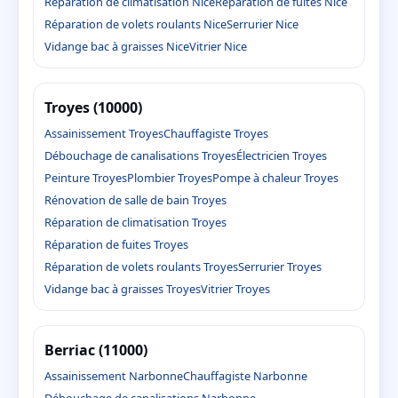
Réparation de climatisation Nice
Réparation de fuites Nice
Réparation de volets roulants Nice
Serrurier Nice
Vidange bac à graisses Nice
Vitrier Nice
Troyes (10000)
Assainissement Troyes
Chauffagiste Troyes
Débouchage de canalisations Troyes
Électricien Troyes
Peinture Troyes
Plombier Troyes
Pompe à chaleur Troyes
Rénovation de salle de bain Troyes
Réparation de climatisation Troyes
Réparation de fuites Troyes
Réparation de volets roulants Troyes
Serrurier Troyes
Vidange bac à graisses Troyes
Vitrier Troyes
Berriac (11000)
Assainissement Narbonne
Chauffagiste Narbonne