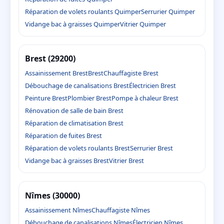
Réparation de volets roulants Quimper
Serrurier Quimper
Vidange bac à graisses Quimper
Vitrier Quimper
Brest (29200)
Assainissement Brest
Brest
Chauffagiste Brest
Débouchage de canalisations Brest
Électricien Brest
Peinture Brest
Plombier Brest
Pompe à chaleur Brest
Rénovation de salle de bain Brest
Réparation de climatisation Brest
Réparation de fuites Brest
Réparation de volets roulants Brest
Serrurier Brest
Vidange bac à graisses Brest
Vitrier Brest
Nîmes (30000)
Assainissement Nîmes
Chauffagiste Nîmes
Débouchage de canalisations Nîmes
Électricien Nîmes