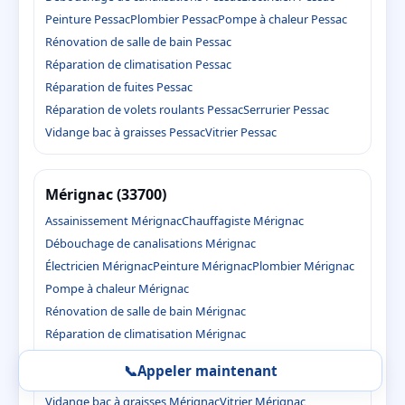
Peinture Pessac
Plombier Pessac
Pompe à chaleur Pessac
Rénovation de salle de bain Pessac
Réparation de climatisation Pessac
Réparation de fuites Pessac
Réparation de volets roulants Pessac
Serrurier Pessac
Vidange bac à graisses Pessac
Vitrier Pessac
Mérignac (33700)
Assainissement Mérignac
Chauffagiste Mérignac
Débouchage de canalisations Mérignac
Électricien Mérignac
Peinture Mérignac
Plombier Mérignac
Pompe à chaleur Mérignac
Rénovation de salle de bain Mérignac
Réparation de climatisation Mérignac
Réparation de fuites Mérignac
📞
Appeler maintenant
Réparation de volets roulants Mérignac
Serrurier Mérignac
Vidange bac à graisses Mérignac
Vitrier Mérignac