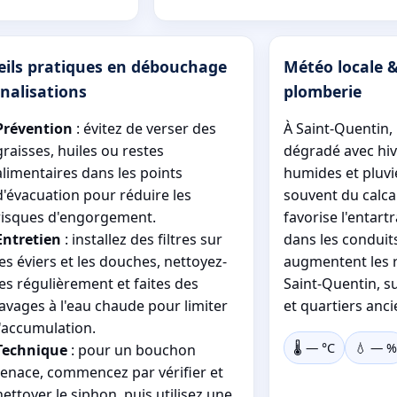
eils pratiques en débouchage
Météo locale &
nalisations
plomberie
Prévention
: évitez de verser des
À Saint-Quentin, 
graisses, huiles ou restes
dégradé avec hiv
alimentaires dans les points
humides et pluvie
d'évacuation pour réduire les
souvent du calca
risques d'engorgement.
favorise l'entart
Entretien
: installez des filtres sur
dans les conduits
les éviers et les douches, nettoyez-
augmentent les 
les régulièrement et faites des
Saint-Quentin, su
lavages à l'eau chaude pour limiter
et quartiers anci
l'accumulation.
🌡️
—
°C
💧
—
%
Technique
: pour un bouchon
tenace, commencez par vérifier et
nettoyer le siphon, puis utilisez une