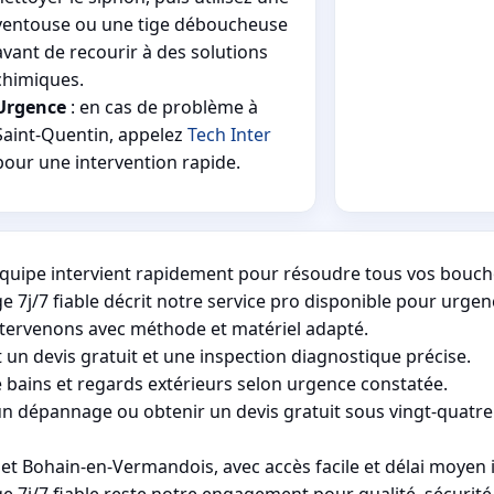
ventouse ou une tige déboucheuse
avant de recourir à des solutions
chimiques.
Urgence
: en cas de problème à
Saint-Quentin, appelez
Tech Inter
pour une intervention rapide.
équipe intervient rapidement pour résoudre tous vos bouc
7j/7 fiable décrit notre service pro disponible pour urge
 intervenons avec méthode et matériel adapté.
un devis gratuit et une inspection diagnostique précise.
de bains et regards extérieurs selon urgence constatée.
 un dépannage ou obtenir un devis gratuit sous vingt-quatre
et Bohain-en-Vermandois, avec accès facile et délai moyen 
7j/7 fiable reste notre engagement pour qualité, sécurité