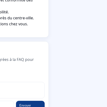
lité.
ès du centre-ville.
tions chez vous.
grées à la FAQ pour
Envoyer