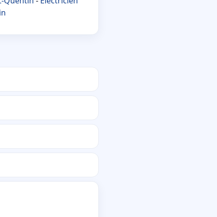
nt-Quentin
-
Électricien
in