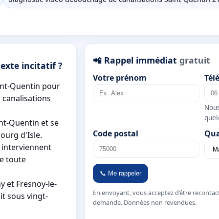
📲 Rappel immédiat
gratuit
xte incitatif ?
Votre prénom
Tél
int-Quentin pour
 canalisations
Nous
quel
nt-Quentin et se
Code postal
Qua
bourg d'Isle.
interviennent
e toute
📞 Me rappeler
 et Fresnoy-le-
En envoyant, vous acceptez d’être recontac
t sous vingt-
demande. Données non revendues.