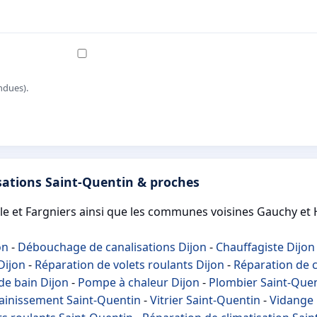
ndues).
sations Saint-Quentin & proches
le et Fargniers ainsi que les communes voisines Gauchy et 
on
-
Débouchage de canalisations Dijon
-
Chauffagiste Dijon
Dijon
-
Réparation de volets roulants Dijon
-
Réparation de c
de bain Dijon
-
Pompe à chaleur Dijon
-
Plombier Saint-Que
ainissement Saint-Quentin
-
Vitrier Saint-Quentin
-
Vidange 