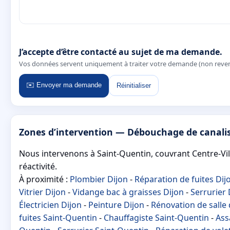
J’accepte d’être contacté au sujet de ma demande.
Vos données servent uniquement à traiter votre demande (non reve
✉️ Envoyer ma demande
Réinitialiser
Zones d’intervention — Débouchage de canali
Nous intervenons à Saint-Quentin, couvrant Centre-Vil
réactivité.
À proximité :
Plombier Dijon
-
Réparation de fuites Dij
Vitrier Dijon
-
Vidange bac à graisses Dijon
-
Serrurier 
Électricien Dijon
-
Peinture Dijon
-
Rénovation de salle 
fuites Saint-Quentin
-
Chauffagiste Saint-Quentin
-
Ass