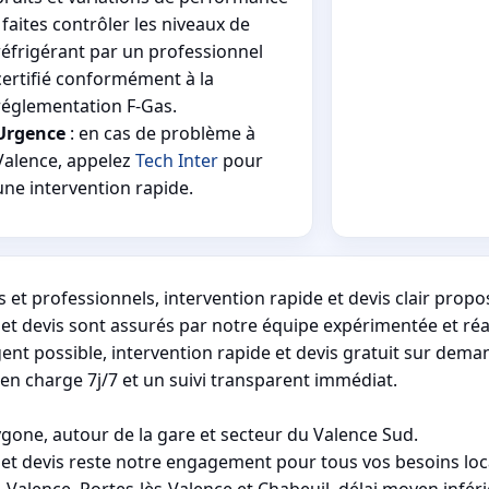
; faites contrôler les niveaux de
réfrigérant par un professionnel
certifié conformément à la
réglementation F-Gas.
Urgence
: en cas de problème à
Valence, appelez
Tech Inter
pour
une intervention rapide.
 et professionnels, intervention rapide et devis clair propo
et devis sont assurés par notre équipe expérimentée et réa
nt possible, intervention rapide et devis gratuit sur dema
 en charge 7j/7 et un suivi transparent immédiat.
ygone, autour de la gare et secteur du Valence Sud.
 et devis reste notre engagement pour tous vos besoins loc
alence, Portes-lès-Valence et Chabeuil, délai moyen inféri