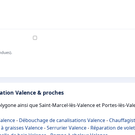
ndues).
sation Valence & proches
olygone ainsi que Saint-Marcel-lès-Valence et Portes-lès-Val
Valence
-
Débouchage de canalisations Valence
-
Chauffagis
 à graisses Valence
-
Serrurier Valence
-
Réparation de volet