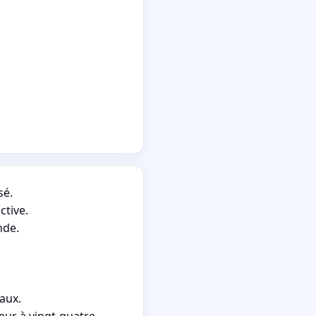
sé.
ctive.
nde.
aux.
eur à vingt-quatre