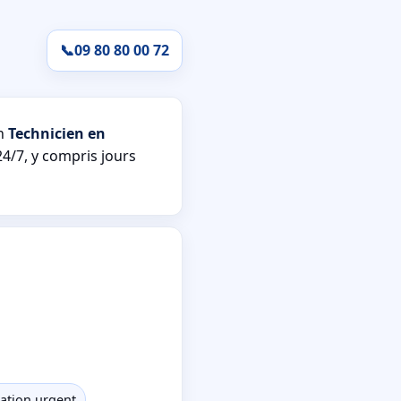
📞
09 80 80 00 72
un
Technicien en
24/7, y compris jours
ation urgent