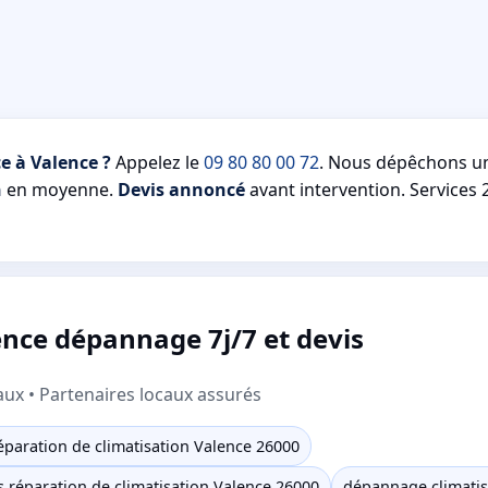
e à Valence ?
Appelez le
09 80 80 00 72
. Nous dépêchons 
n
en moyenne.
Devis annoncé
avant intervention. Services 
ence dépannage 7j/7 et devis
aux • Partenaires locaux assurés
paration de climatisation Valence 26000
s réparation de climatisation Valence 26000
dépannage climatis