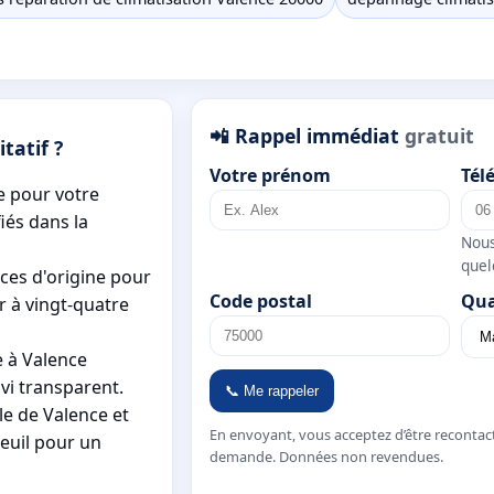
📲 Rappel immédiat
gratuit
tatif ?
Votre prénom
Tél
e pour votre
iés dans la
Nous
quel
ces d'origine pour
Code postal
Qua
r à vingt-quatre
e à Valence
ivi transparent.
📞 Me rappeler
le de Valence et
En envoyant, vous acceptez d’être recontac
euil pour un
demande. Données non revendues.