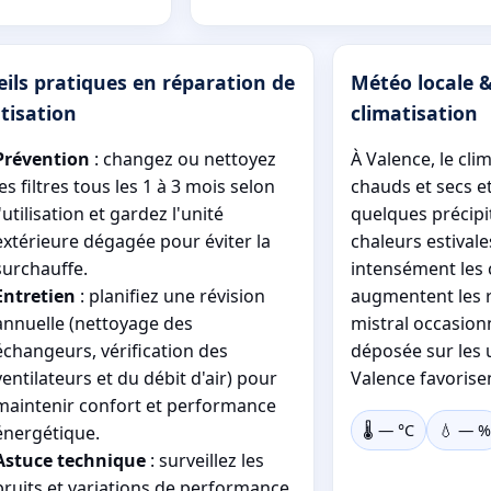
ils pratiques en réparation de
Météo locale &
tisation
climatisation
Prévention
: changez ou nettoyez
À Valence, le cli
les filtres tous les 1 à 3 mois selon
chauds et secs e
l'utilisation et gardez l'unité
quelques précipit
extérieure dégagée pour éviter la
chaleurs estivale
surchauffe.
intensément les c
Entretien
: planifiez une révision
augmentent les r
annuelle (nettoyage des
mistral occasionn
échangeurs, vérification des
déposée sur les 
ventilateurs et du débit d'air) pour
Valence favorisen
maintenir confort et performance
🌡️
—
°C
💧
—
%
énergétique.
Astuce technique
: surveillez les
bruits et variations de performance