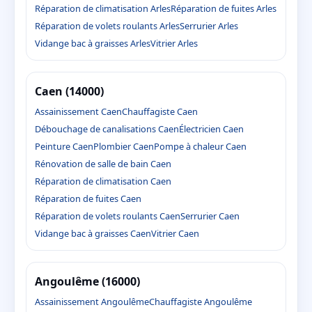
Réparation de climatisation Arles
Réparation de fuites Arles
Réparation de volets roulants Arles
Serrurier Arles
Vidange bac à graisses Arles
Vitrier Arles
Caen (14000)
Assainissement Caen
Chauffagiste Caen
Débouchage de canalisations Caen
Électricien Caen
Peinture Caen
Plombier Caen
Pompe à chaleur Caen
Rénovation de salle de bain Caen
Réparation de climatisation Caen
Réparation de fuites Caen
Réparation de volets roulants Caen
Serrurier Caen
Vidange bac à graisses Caen
Vitrier Caen
Angoulême (16000)
Assainissement Angoulême
Chauffagiste Angoulême