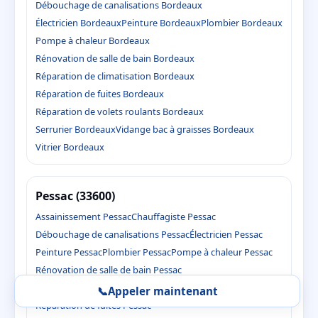
Débouchage de canalisations Bordeaux
Électricien Bordeaux
Peinture Bordeaux
Plombier Bordeaux
Pompe à chaleur Bordeaux
Rénovation de salle de bain Bordeaux
Réparation de climatisation Bordeaux
Réparation de fuites Bordeaux
Réparation de volets roulants Bordeaux
Serrurier Bordeaux
Vidange bac à graisses Bordeaux
Vitrier Bordeaux
Pessac (33600)
Assainissement Pessac
Chauffagiste Pessac
Débouchage de canalisations Pessac
Électricien Pessac
Peinture Pessac
Plombier Pessac
Pompe à chaleur Pessac
Rénovation de salle de bain Pessac
Réparation de climatisation Pessac
📞
Appeler maintenant
Réparation de fuites Pessac