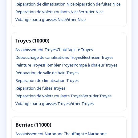
Réparation de climatisation Nice
Réparation de fuites Nice
Réparation de volets roulants Nice
Serrurier Nice
Vidange bac à graisses Nice
Vitrier Nice
Troyes (10000)
Assainissement Troyes
Chauffagiste Troyes
Débouchage de canalisations Troyes
Électricien Troyes
Peinture Troyes
Plombier Troyes
Pompe à chaleur Troyes
Rénovation de salle de bain Troyes
Réparation de climatisation Troyes
Réparation de fuites Troyes
Réparation de volets roulants Troyes
Serrurier Troyes
Vidange bac à graisses Troyes
Vitrier Troyes
Berriac (11000)
Assainissement Narbonne
Chauffagiste Narbonne