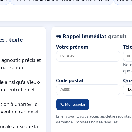
📲 Rappel immédiat
gratuit
s : texte
Votre prénom
Tél
iagnostic précis et
Nous
imatisation
quel
Code postal
Qua
e ainsi qu'à Vieux-
our entretien et
ion à Charleville-
📞 Me rappeler
rvention rapide et
En envoyant, vous acceptez d’être recontac
demande. Données non revendues.
ucale ainsi que la