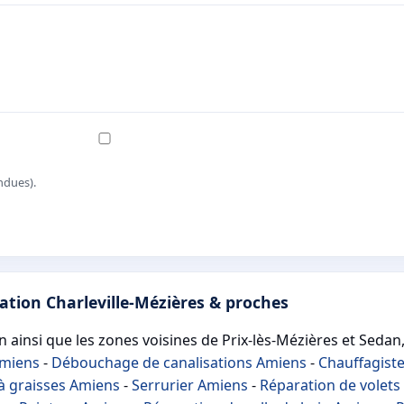
ndues).
ation Charleville-Mézières & proches
on ainsi que les zones voisines de Prix-lès-Mézières et Sedan,
Amiens
-
Débouchage de canalisations Amiens
-
Chauffagist
à graisses Amiens
-
Serrurier Amiens
-
Réparation de volets