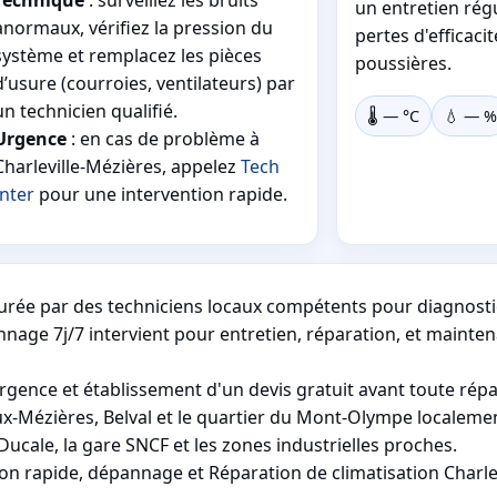
un entretien rég
anormaux, vérifiez la pression du
pertes d'efficaci
système et remplacez les pièces
poussières.
d’usure (courroies, ventilateurs) par
un technicien qualifié.
🌡️
—
°C
💧
—
%
Urgence
: en cas de problème à
Charleville-Mézières, appelez
Tech
Inter
pour une intervention rapide.
ssurée par des techniciens locaux compétents pour diagnost
nnage 7j/7 intervient pour entretien, réparation, et mainte
ence et établissement d'un devis gratuit avant toute répa
ieux-Mézières, Belval et le quartier du Mont-Olympe localem
cale, la gare SNCF et les zones industrielles proches.
ion rapide, dépannage et Réparation de climatisation Charle