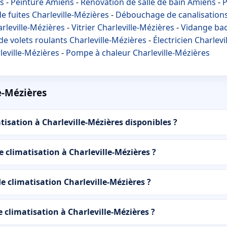
ns
-
Peinture Amiens
-
Rénovation de salle de bain Amiens
-
P
e fuites Charleville-Mézières
-
Débouchage de canalisations
rleville-Mézières
-
Vitrier Charleville-Mézières
-
Vidange bac 
de volets roulants Charleville-Mézières
-
Électricien Charlev
leville-Mézières
-
Pompe à chaleur Charleville-Mézières
e-Mézières
isation à Charleville-Mézières disponibles ?
e climatisation à Charleville-Mézières ?
e climatisation Charleville-Mézières ?
climatisation à Charleville-Mézières ?