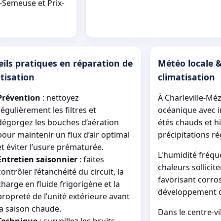
s-Semeuse et Prix-
ils pratiques en réparation de
Météo locale &
tisation
climatisation
Prévention
: nettoyez
À Charleville-Méz
régulièrement les filtres et
océanique avec i
dégorgez les bouches d’aération
étés chauds et hi
pour maintenir un flux d’air optimal
précipitations ré
et éviter l’usure prématurée.
L'humidité fréque
Entretien saisonnier
: faites
chaleurs sollicite
contrôler l’étanchéité du circuit, la
favorisant corros
charge en fluide frigorigène et la
développement d
propreté de l’unité extérieure avant
la saison chaude.
Dans le centre-vi
Technique
: surveillez les bruits