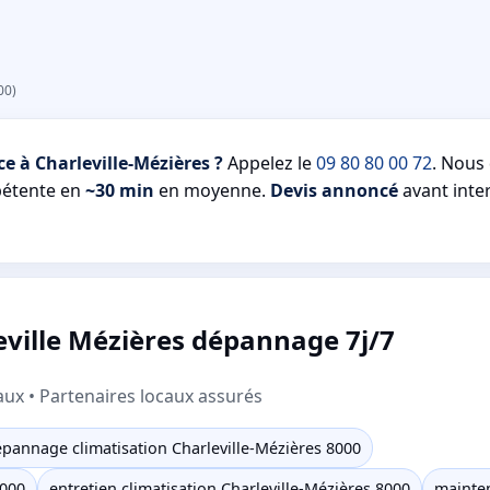
00)
e à Charleville-Mézières ?
Appelez le
09 80 80 00 72
. Nous
pétente en
~30 min
en moyenne.
Devis annoncé
avant inter
eville Mézières dépannage 7j/7
aux • Partenaires locaux assurés
pannage climatisation Charleville-Mézières 8000
8000
entretien climatisation Charleville-Mézières 8000
mainten