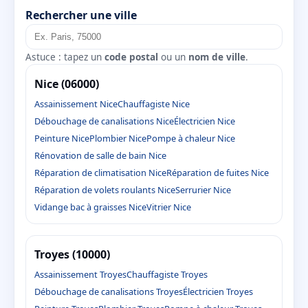
Rechercher une ville
Astuce : tapez un
code postal
ou un
nom de ville
.
Nice (06000)
Assainissement Nice
Chauffagiste Nice
Débouchage de canalisations Nice
Électricien Nice
Peinture Nice
Plombier Nice
Pompe à chaleur Nice
Rénovation de salle de bain Nice
Réparation de climatisation Nice
Réparation de fuites Nice
Réparation de volets roulants Nice
Serrurier Nice
Vidange bac à graisses Nice
Vitrier Nice
Troyes (10000)
Assainissement Troyes
Chauffagiste Troyes
Débouchage de canalisations Troyes
Électricien Troyes