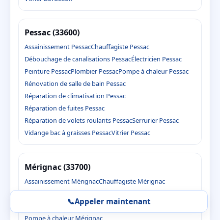
Pessac (33600)
Assainissement Pessac
Chauffagiste Pessac
Débouchage de canalisations Pessac
Électricien Pessac
Peinture Pessac
Plombier Pessac
Pompe à chaleur Pessac
Rénovation de salle de bain Pessac
Réparation de climatisation Pessac
Réparation de fuites Pessac
Réparation de volets roulants Pessac
Serrurier Pessac
Vidange bac à graisses Pessac
Vitrier Pessac
Mérignac (33700)
Assainissement Mérignac
Chauffagiste Mérignac
Débouchage de canalisations Mérignac
📞
Appeler maintenant
Électricien Mérignac
Peinture Mérignac
Plombier Mérignac
Pompe à chaleur Mérignac