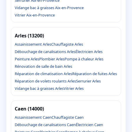
Serrurier Aix-en-Provence
Vidange bac à graisses Aix-en-Provence
Vitrier Aix-en-Provence
Arles (13200)
Assainissement Arles
Chauffagiste Arles
Débouchage de canalisations Arles
Électricien Arles
Peinture Arles
Plombier Arles
Pompe à chaleur Arles
Rénovation de salle de bain Arles
Réparation de climatisation Arles
Réparation de fuites Arles
Réparation de volets roulants Arles
Serrurier Arles
Vidange bac à graisses Arles
Vitrier Arles
Caen (14000)
Assainissement Caen
Chauffagiste Caen
Débouchage de canalisations Caen
Électricien Caen