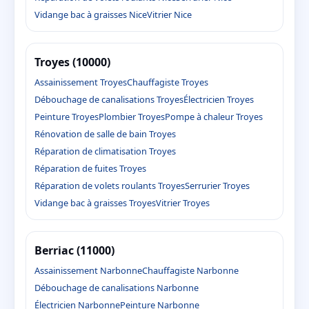
Vidange bac à graisses Nice
Vitrier Nice
Troyes (10000)
Assainissement Troyes
Chauffagiste Troyes
Débouchage de canalisations Troyes
Électricien Troyes
Peinture Troyes
Plombier Troyes
Pompe à chaleur Troyes
Rénovation de salle de bain Troyes
Réparation de climatisation Troyes
Réparation de fuites Troyes
Réparation de volets roulants Troyes
Serrurier Troyes
Vidange bac à graisses Troyes
Vitrier Troyes
Berriac (11000)
Assainissement Narbonne
Chauffagiste Narbonne
Débouchage de canalisations Narbonne
Électricien Narbonne
Peinture Narbonne