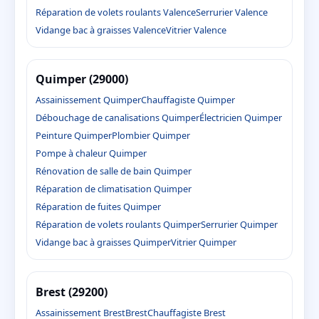
Réparation de volets roulants Valence
Serrurier Valence
Vidange bac à graisses Valence
Vitrier Valence
Quimper (29000)
Assainissement Quimper
Chauffagiste Quimper
Débouchage de canalisations Quimper
Électricien Quimper
Peinture Quimper
Plombier Quimper
Pompe à chaleur Quimper
Rénovation de salle de bain Quimper
Réparation de climatisation Quimper
Réparation de fuites Quimper
Réparation de volets roulants Quimper
Serrurier Quimper
Vidange bac à graisses Quimper
Vitrier Quimper
Brest (29200)
Assainissement Brest
Brest
Chauffagiste Brest