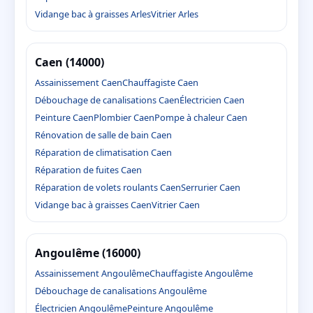
Vidange bac à graisses Arles
Vitrier Arles
Caen (14000)
Assainissement Caen
Chauffagiste Caen
Débouchage de canalisations Caen
Électricien Caen
Peinture Caen
Plombier Caen
Pompe à chaleur Caen
Rénovation de salle de bain Caen
Réparation de climatisation Caen
Réparation de fuites Caen
Réparation de volets roulants Caen
Serrurier Caen
Vidange bac à graisses Caen
Vitrier Caen
Angoulême (16000)
Assainissement Angoulême
Chauffagiste Angoulême
Débouchage de canalisations Angoulême
Électricien Angoulême
Peinture Angoulême