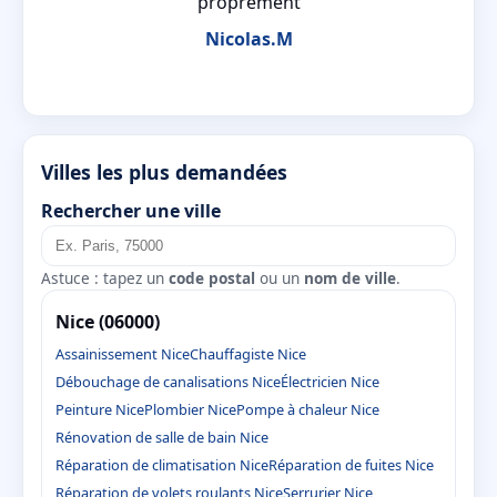
proprement
Nicolas.M
Villes les plus demandées
Rechercher une ville
Astuce : tapez un
code postal
ou un
nom de ville
.
Nice (06000)
Assainissement Nice
Chauffagiste Nice
Débouchage de canalisations Nice
Électricien Nice
Peinture Nice
Plombier Nice
Pompe à chaleur Nice
Rénovation de salle de bain Nice
Réparation de climatisation Nice
Réparation de fuites Nice
Réparation de volets roulants Nice
Serrurier Nice