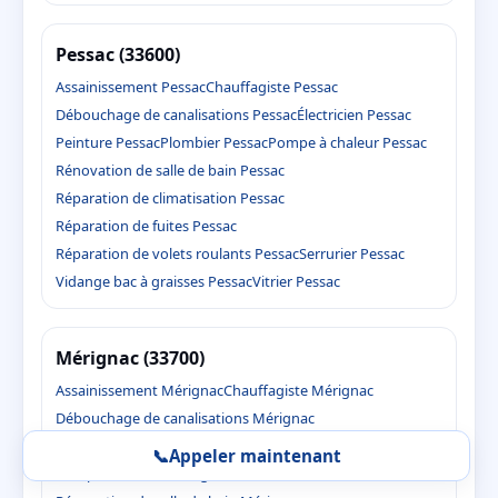
Pessac (33600)
Assainissement Pessac
Chauffagiste Pessac
Débouchage de canalisations Pessac
Électricien Pessac
Peinture Pessac
Plombier Pessac
Pompe à chaleur Pessac
Rénovation de salle de bain Pessac
Réparation de climatisation Pessac
Réparation de fuites Pessac
Réparation de volets roulants Pessac
Serrurier Pessac
Vidange bac à graisses Pessac
Vitrier Pessac
Mérignac (33700)
Assainissement Mérignac
Chauffagiste Mérignac
Débouchage de canalisations Mérignac
Électricien Mérignac
Peinture Mérignac
Plombier Mérignac
📞
Appeler maintenant
Pompe à chaleur Mérignac