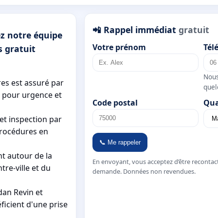
📲 Rappel immédiat
gratuit
ez notre équipe
Votre prénom
Tél
s gratuit
Nous
res est assuré par
quel
s pour urgence et
Code postal
Qua
et inspection par
rocédures en
📞 Me rappeler
t autour de la
En envoyant, vous acceptez d’être recontac
re-ville et du
demande. Données non revendues.
an Revin et
ficient d'une prise