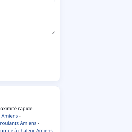
roximité rapide.
e Amiens
-
 roulants Amiens
-
ompe à chaleur Amiens