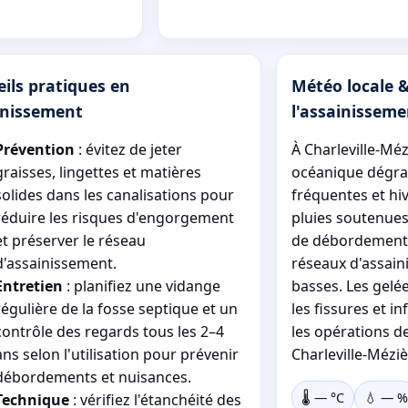
ils pratiques en
Météo locale 
inissement
l'assainisseme
Prévention
: évitez de jeter
À Charleville-Méz
graisses, lingettes et matières
océanique dégra
solides dans les canalisations pour
fréquentes et hiv
réduire les risques d'engorgement
pluies soutenues
et préserver le réseau
de débordement 
d'assainissement.
réseaux d'assai
Entretien
: planifiez une vidange
basses. Les gelée
régulière de la fosse septique et un
les fissures et i
contrôle des regards tous les 2–4
les opérations d
ans selon l'utilisation pour prévenir
Charleville-Méziè
débordements et nuisances.
🌡️
—
°C
💧
—
%
Technique
: vérifiez l'étanchéité des