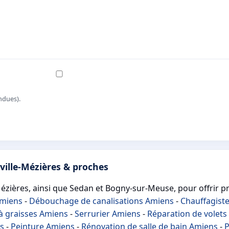
ndues).
ville-Mézières & proches
-Mézières, ainsi que Sedan et Bogny-sur-Meuse, pour offrir p
Amiens
-
Débouchage de canalisations Amiens
-
Chauffagist
à graisses Amiens
-
Serrurier Amiens
-
Réparation de volets
ns
-
Peinture Amiens
-
Rénovation de salle de bain Amiens
-
P