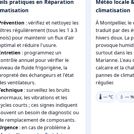
eils pratiques en Réparation
Météo locale &
imatisation
climatisation
Prévention
: vérifiez et nettoyez les
À Montpellier, le
filtres régulièrement (tous les 1 à 3
traduit par des é
mois) pour maintenir un flux d'air
hivers doux. La 
optimal et réduire l'usure.
provoque humidi
Entretien
: programmez un
surtout dans les
contrôle annuel pour vérifier le
Marianne. L'eau 
niveau de fluide frigorigène, la
calcaire et la ch
propreté des échangeurs et l'état
pannes de climat
des ventilateurs.
régulier.
Technique
: surveillez les bruits
🌡️
—
°C
💧
—
%
anormaux, les vibrations et les
cycles courts ; ces signes indiquent
souvent un besoin de diagnostic ou
de remplacement de composants.
Urgence
: en cas de problème à