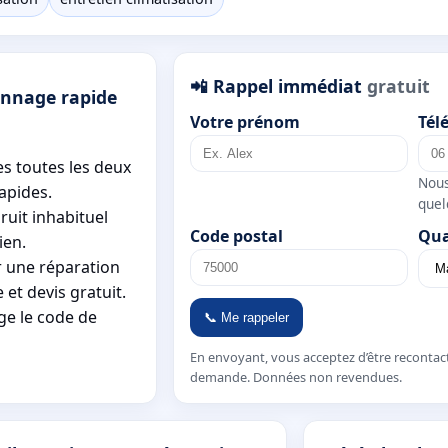
📲 Rappel immédiat
gratuit
annage rapide
Votre prénom
Tél
res toutes les deux
Nous
apides.
quel
ruit inhabituel
Code postal
Qua
ien.
r une réparation
 et devis gratuit.
age le code de
📞 Me rappeler
En envoyant, vous acceptez d’être recontac
demande. Données non revendues.