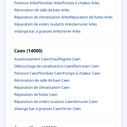
Peinture Arles
Plombier Arles
Pompe à chaleur Arles
Rénovation de salle de bain Arles
Réparation de climatisation Arles
Réparation de fuites Arles
Réparation de volets roulants Arles
Serrurier Arles
Vidange bac à graisses Arles
Vitrier Arles
Caen (14000)
Assainissement Caen
Chauffagiste Caen
Débouchage de canalisations Caen
Électricien Caen
Peinture Caen
Plombier Caen
Pompe à chaleur Caen
Rénovation de salle de bain Caen
Réparation de climatisation Caen
Réparation de fuites Caen
Réparation de volets roulants Caen
Serrurier Caen
Vidange bac à graisses Caen
Vitrier Caen