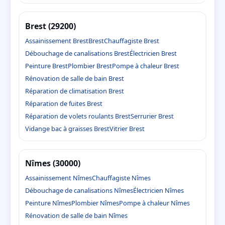
Brest (29200)
Assainissement Brest
Brest
Chauffagiste Brest
Débouchage de canalisations Brest
Électricien Brest
Peinture Brest
Plombier Brest
Pompe à chaleur Brest
Rénovation de salle de bain Brest
Réparation de climatisation Brest
Réparation de fuites Brest
Réparation de volets roulants Brest
Serrurier Brest
Vidange bac à graisses Brest
Vitrier Brest
Nîmes (30000)
Assainissement Nîmes
Chauffagiste Nîmes
Débouchage de canalisations Nîmes
Électricien Nîmes
Peinture Nîmes
Plombier Nîmes
Pompe à chaleur Nîmes
Rénovation de salle de bain Nîmes