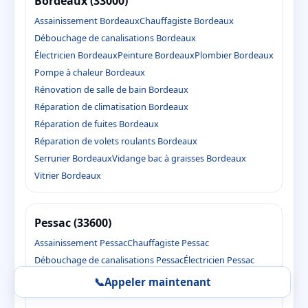
Bordeaux (33000)
Assainissement Bordeaux
Chauffagiste Bordeaux
Débouchage de canalisations Bordeaux
Électricien Bordeaux
Peinture Bordeaux
Plombier Bordeaux
Pompe à chaleur Bordeaux
Rénovation de salle de bain Bordeaux
Réparation de climatisation Bordeaux
Réparation de fuites Bordeaux
Réparation de volets roulants Bordeaux
Serrurier Bordeaux
Vidange bac à graisses Bordeaux
Vitrier Bordeaux
Pessac (33600)
Assainissement Pessac
Chauffagiste Pessac
Débouchage de canalisations Pessac
Électricien Pessac
Peinture Pessac
Plombier Pessac
Pompe à chaleur Pessac
📞
Appeler maintenant
Rénovation de salle de bain Pessac